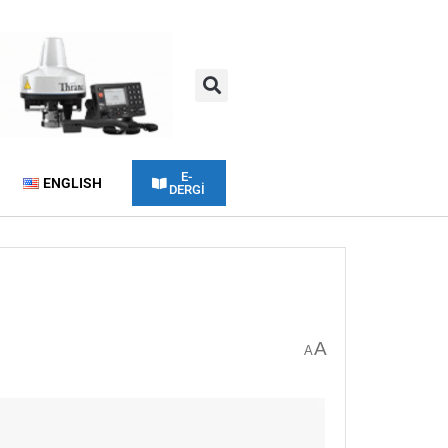
E-
ENGLISH
DERGİ
A
A