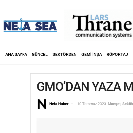
ANA SAYFA
GÜNCEL
SEKTÖRDEN
GEMI İNŞA
RÖPORTAJ
GMO’DAN YAZA 
Neta Haber
10 Temmuz 2023
Manşet
,
Sektö