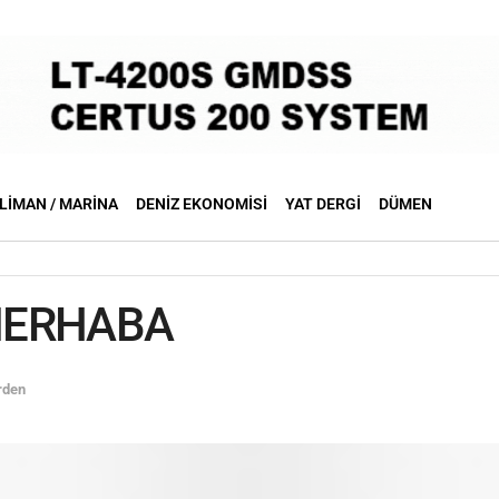
LIMAN / MARINA
DENIZ EKONOMISI
YAT DERGI
DÜMEN
MERHABA
rden