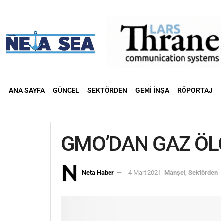
ANA SAYFA
GÜNCEL
SEKTÖRDEN
GEMI İNŞA
RÖPORTAJ
GMO’DAN GAZ ÖL
Neta Haber
4 Mart 2021
Manşet
,
Sektörden