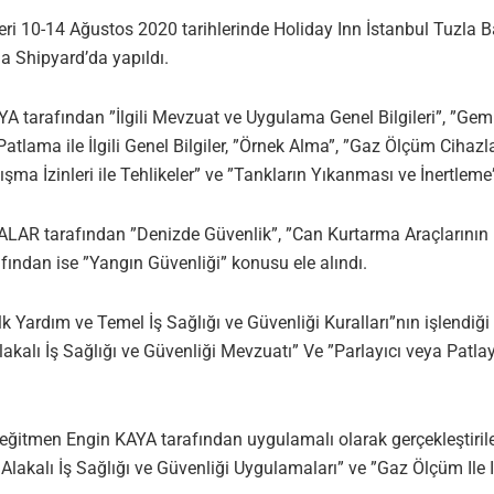
eri 10-14 Ağustos 2020 tarihlerinde Holiday Inn İstanbul Tuzla 
a Shipyard’da yapıldı.
 tarafından ”İlgili Mevzuat ve Uygulama Genel Bilgileri”, ”Gemi 
atlama ile İlgili Genel Bilgiler, ”Örnek Alma”, ”Gaz Ölçüm Cihazla
ışma İzinleri ile Tehlikeler” ve ”Tankların Yıkanması ve İnertleme”
LAR tarafından ”Denizde Güvenlik”, ”Can Kurtarma Araçlarının 
fından ise ”Yangın Güvenliği” konusu ele alındı.
k Yardım ve Temel İş Sağlığı ve Güvenliği Kuralları”nın işlendi
akalı İş Sağlığı ve Güvenliği Mevzuatı” Ve ”Parlayıcı veya Patlay
ğitmen Engin KAYA tarafından uygulamalı olarak gerçekleştirilen
Alakalı İş Sağlığı ve Güvenliği Uygulamaları” ve ”Gaz Ölçüm Ile Il