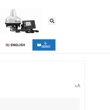
E-
ENGLISH
DERGİ
A
A