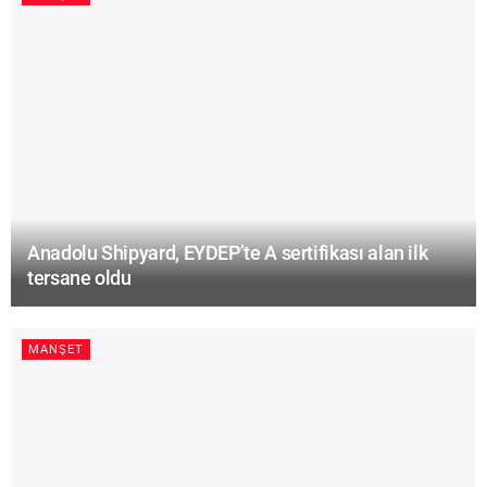
Anadolu Shipyard, EYDEP’te A sertifikası alan ilk
tersane oldu
MANŞET