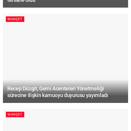
MANŞET
Recep Düzgit, Gemi Acenteleri Yönetmeliği
sürecine ilişkin kamuoyu duyurusu yayımladı
MANŞET