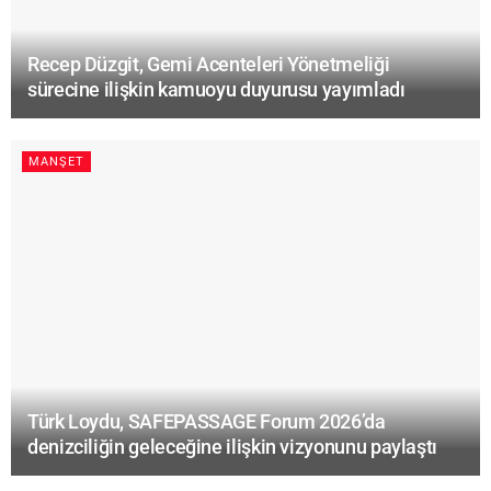
Recep Düzgit, Gemi Acenteleri Yönetmeliği
sürecine ilişkin kamuoyu duyurusu yayımladı
MANŞET
Türk Loydu, SAFEPASSAGE Forum 2026’da
denizciliğin geleceğine ilişkin vizyonunu paylaştı