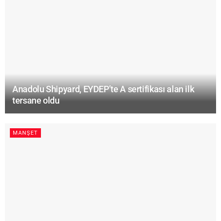
Anadolu Shipyard, EYDEP’te A sertifikası alan ilk
tersane oldu
MANŞET