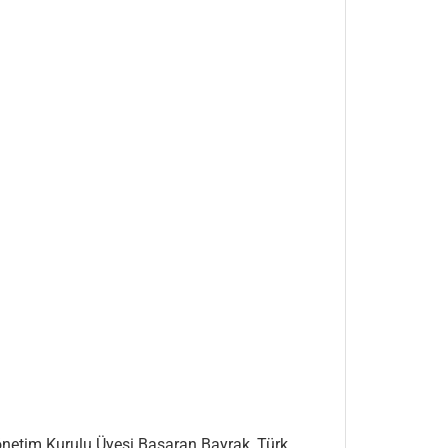
Yönetim Kurulu Üyesi Başaran Bayrak, Türk