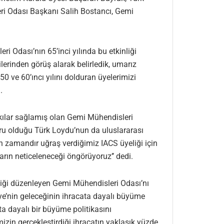
ri Odası Başkanı Salih Bostancı, Gemi
 Odası’nın 65’inci yılında bu etkinliği
lerinden görüş alarak belirledik, umarız
 ve 60’ıncı yılını dolduran üyelerimizi
.
kılar sağlamış olan Gemi Mühendisleri
uru olduğu Türk Loydu’nun da uluslararası
un zamandır uğraş verdiğimiz IACS üyeliği için
rın neticeleneceği öngörüyoruz’’ dedi.
nliği düzenleyen Gemi Mühendisleri Odası’nı
ye’nin geleceğinin ihracata dayalı büyüme
ata dayalı bir büyüme politikasını
izin gerçekleştirdiği ihracatın yaklaşık yüzde