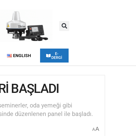
E-
ENGLISH
DERGİ
Rİ BAŞLADI
seminerler, oda yemeği gibi
esinde düzenlenen panel ile başladı.
A
A