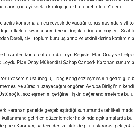
nların çoğu yüksek teknoloji gerektiren üretimlerdir’’ dedi.
de açılış konuşmaları çerçevesinde yaptığı konuşmasında sivil 
 diğer ülkelere kıyasla son derece düşük olduğunu söyledi. Sivil
n Dereli, sivil toplum kuruluşlarına ve etkinliklerine katılımın 
dde Envanteri konulu oturumda Loyd Register Plan Onay ve Help
 Loydu Plan Onay Mühendisi Şahap Canberk Karahan sunumların
rü Yasemin Üstünoğlu, Hong Kong sözleşmesinin getirdiği düze
eşmemesi ve sürecin uzayacağını öngören Avrupa Birliği’nin kend
tünoğlu, sözleşmenin içeriğine ilişkin değerlendirmelerde bulu
 Karahan panelde gerçekleştirdiği sunumunda tehlikeli maddele
ullanımına getirilen düzenlemeler hakkında açıklamalarda bulun
değinen Karahan, sadece denizcilikte değil uluslararası pek çok s