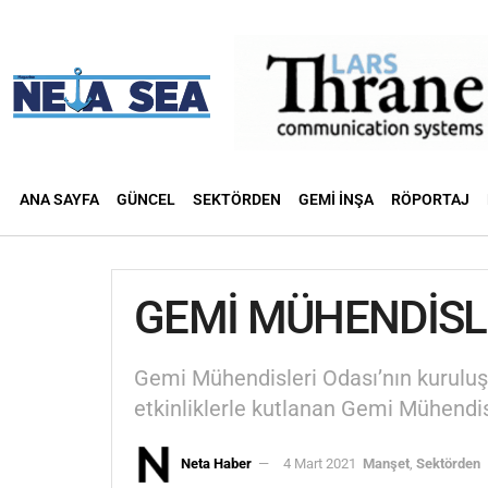
ANA SAYFA
GÜNCEL
SEKTÖRDEN
GEMI İNŞA
RÖPORTAJ
GEMİ MÜHENDİSLE
Gemi Mühendisleri Odası’nın kuruluş 
etkinliklerle kutlanan Gemi Mühendisl
Neta Haber
4 Mart 2021
Manşet
,
Sektörden