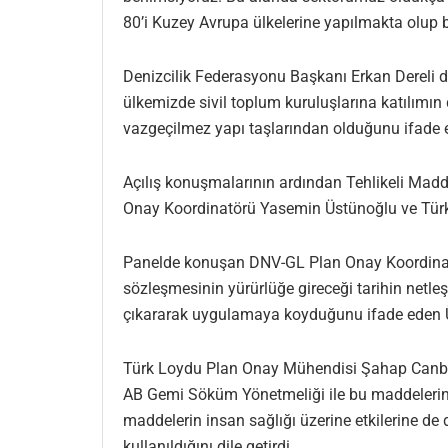
80’i Kuzey Avrupa ülkelerine yapılmakta olup bu
Denizcilik Federasyonu Başkanı Erkan Dereli 
ülkemizde sivil toplum kuruluşlarına katılımın
vazgeçilmez yapı taşlarından olduğunu ifade ede
Açılış konuşmalarının ardından Tehlikeli Ma
Onay Koordinatörü Yasemin Üstünoğlu ve Türk
Panelde konuşan DNV-GL Plan Onay Koordinatö
sözleşmesinin yürürlüğe gireceği tarihin netl
çıkararak uygulamaya koyduğunu ifade eden Üs
Türk Loydu Plan Onay Mühendisi Şahap Canberk
AB Gemi Söküm Yönetmeliği ile bu maddelerin k
maddelerin insan sağlığı üzerine etkilerine de 
kullanıldığını dile getirdi.