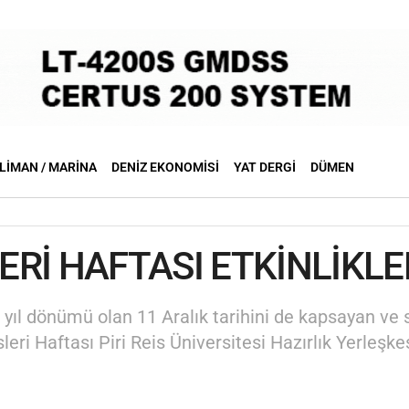
LIMAN / MARINA
DENIZ EKONOMISI
YAT DERGI
DÜMEN
Rİ HAFTASI ETKİNLİKLE
yıl dönümü olan 11 Aralık tarihini de kapsayan ve 
eri Haftası Piri Reis Üniversitesi Hazırlık Yerleşk