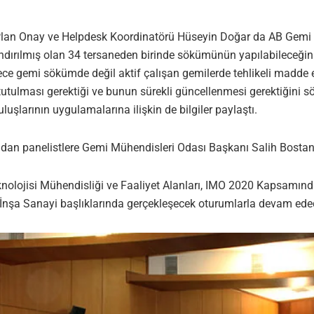
Plan Onay ve Helpdesk Koordinatörü Hüseyin Doğar da AB Gemi S
dırılmış olan 34 tersaneden birinde sökümünün yapılabileceğini 
e gemi sökümde değil aktif çalışan gemilerde tehlikeli madde en
tutulması gerektiği ve bunun sürekli güncellenmesi gerektiğini s
uluşlarının uygulamalarına ilişkin de bilgiler paylaştı.
an panelistlere Gemi Mühendisleri Odası Başkanı Salih Bostancı
knolojisi Mühendisliği ve Faaliyet Alanları, IMO 2020 Kapsamında
İnşa Sanayi başlıklarında gerçekleşecek oturumlarla devam ede