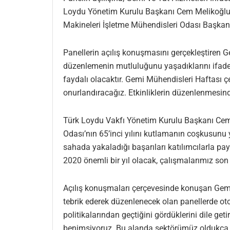
Loydu Yönetim Kurulu Başkanı Cem Melikoğlu, 
Makineleri İşletme Mühendisleri Odası Başkanı 
Panellerin açılış konuşmasını gerçekleştiren G
düzenlemenin mutluluğunu yaşadıklarını ifade e
faydalı olacaktır. Gemi Mühendisleri Haftası ç
onurlandıracağız. Etkinliklerin düzenlenmesin
Türk Loydu Vakfı Yönetim Kurulu Başkanı Cem 
Odası’nın 65’inci yılını kutlamanın coşkusunu
sahada yakaladığı başarıları katılımcılarla pa
2020 önemli bir yıl olacak, çalışmalarımız so
Açılış konuşmaları çerçevesinde konuşan Gemi 
tebrik ederek düzenlenecek olan panellerde ot
politikalarından geçtiğini gördüklerini dile get
benimsiyoruz. Bu alanda sektörümüz oldukça başa