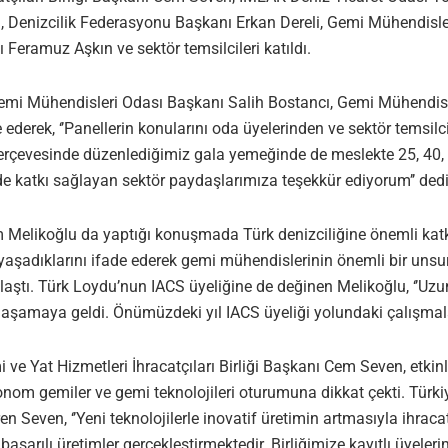
Denizcilik Federasyonu Başkanı Erkan Dereli, Gemi Mühendisle
Feramuz Aşkın ve sektör temsilcileri katıldı.
emi Mühendisleri Odası Başkanı Salih Bostancı, Gemi Mühendisleri
derek, ‘’Panellerin konularını oda üyelerinden ve sektör temsilci
erçevesinde düzenlediğimiz gala yemeğinde de meslekte 25, 40, 50
de katkı sağlayan sektör paydaşlarımıza teşekkür ediyorum’’ dedi
Melikoğlu da yaptığı konuşmada Türk denizciliğine önemli kat
 yaşadıklarını ifade ederek gemi mühendislerinin önemli bir uns
ylaştı. Türk Loydu’nun IACS üyeliğine de değinen Melikoğlu, ‘’Uz
n aşamaya geldi. Önümüzdeki yıl IACS üyeliği yolundaki çalışmala
ve Yat Hizmetleri İhracatçıları Birliği Başkanı Cem Seven, etki
onom gemiler ve gemi teknolojileri oturumuna dikkat çekti. Türki
iren Seven, ‘’Yeni teknolojilerle inovatif üretimin artmasıyla ihrac
rılı üretimler gerçekleştirmektedir. Birliğimize kayıtlı üyelerim