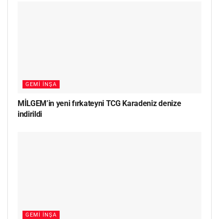
GEMI İNŞA
MİLGEM’in yeni fırkateyni TCG Karadeniz denize
indirildi
GEMI İNŞA