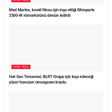
GEMI İNŞA
Med Marine, kendi filosu için inşa ettiği RAmparts
2500-W römorkörünü denize indirdi
GEMI İNŞA
Hat-San Tersanesi, BLRT Grupp için inşa edeceği
yüzer havuzun omurgasını koydu