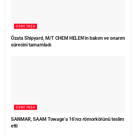
GEMI İNŞA
Özata Shipyard, M/T CHEM HELEN’in bakım ve onarım
sürecini tamamladı
GEMI İNŞA
SANMAR, SAAM Towage’a 16’ncı römorkörünü teslim
etti