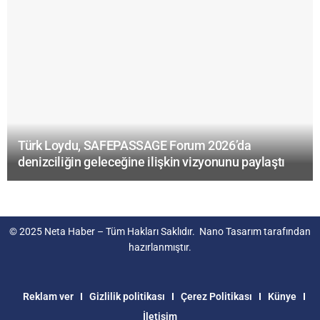
Türk Loydu, SAFEPASSAGE Forum 2026’da
denizciliğin geleceğine ilişkin vizyonunu paylaştı
© 2025
Neta Haber
– Tüm Hakları Saklıdır.
Nano Tasarım
tarafından
hazırlanmıştır.
Reklam ver
Gizlilik politikası
Çerez Politikası
Künye
İletişim