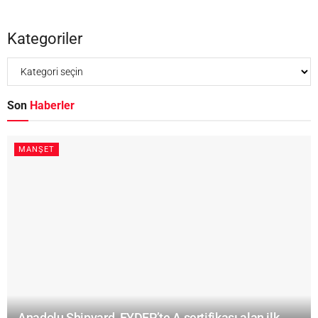
Kategoriler
Son
Haberler
MANŞET
Anadolu Shipyard, EYDEP’te A sertifikası alan ilk