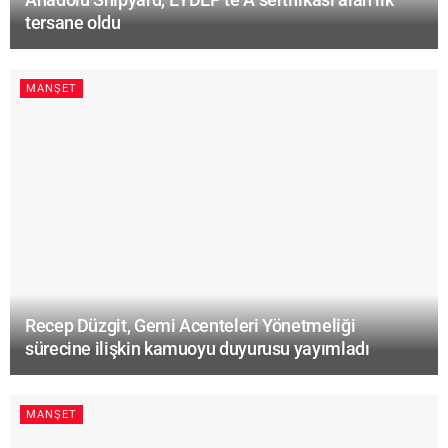
tersane oldu
MANŞET
Recep Düzgit, Gemi Acenteleri Yönetmeliği
sürecine ilişkin kamuoyu duyurusu yayımladı
MANŞET