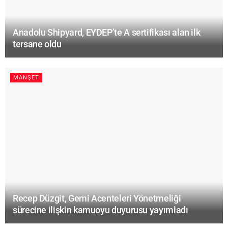
Anadolu Shipyard, EYDEP’te A sertifikası alan ilk
tersane oldu
MANŞET
Recep Düzgit, Gemi Acenteleri Yönetmeliği
sürecine ilişkin kamuoyu duyurusu yayımladı