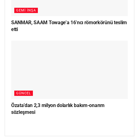
GEMI İNŞA
SANMAR, SAAM Towage’a 16’ncı römorkörünü teslim
etti
GÜNCEL
Özata’dan 2,3 milyon dolarlık bakım-onarım
sözleşmesi