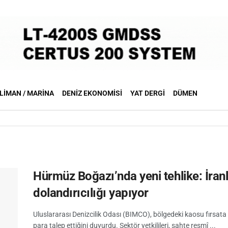
LIMAN / MARINA
DENIZ EKONOMISI
YAT DERGI
DÜMEN
Hürmüz Boğazı’nda yeni tehlike: İranlı 
dolandırıcılığı yapıyor
Uluslararası Denizcilik Odası (BIMCO), bölgedeki kaosu fırsata 
para talep ettiğini duyurdu. Sektör yetkilileri, sahte resmî ...