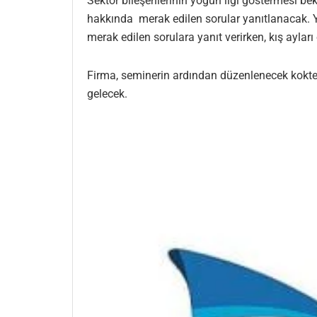
Sektör bileşenlerinin yoğun ilgi göstermesi bek
hakkında merak edilen sorular yanıtlanacak. Yak
merak edilen sorulara yanıt verirken, kış ayla
Firma, seminerin ardından düzenlenecek koktel
gelecek.