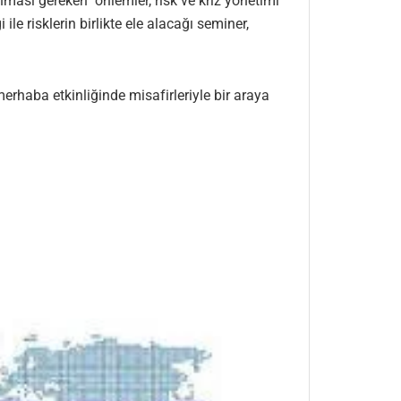
ınması gereken önlemler, risk ve kriz yönetimi
e risklerin birlikte ele alacağı seminer,
.
rhaba etkinliğinde misafirleriyle bir araya