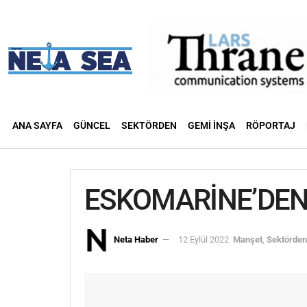
ANA SAYFA
GÜNCEL
SEKTÖRDEN
GEMI İNŞA
RÖPORTAJ
ESKOMARİNE’DEN 
Neta Haber
12 Eylül 2022
Manşet
,
Sektörden