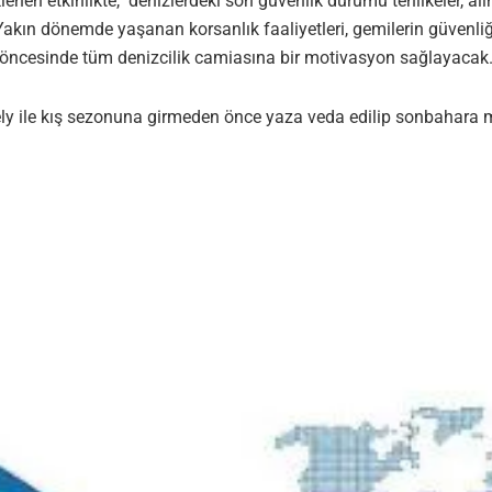
lenen etkinlikte, denizlerdeki son güvenlik durumu tehlikeler, al
ın dönemde yaşanan korsanlık faaliyetleri, gemilerin güvenliği il
rı öncesinde tüm denizcilik camiasına bir motivasyon sağlayacak
y ile kış sezonuna girmeden önce yaza veda edilip sonbahara me