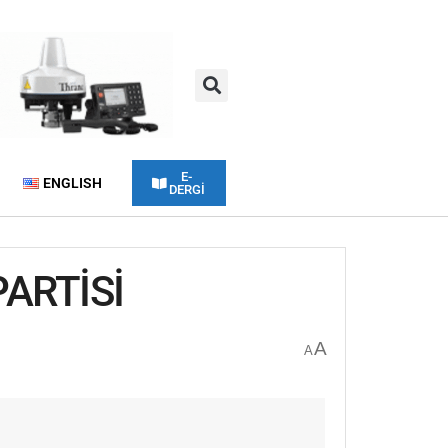
E-
ENGLISH
DERGİ
ARTİSİ
A
A