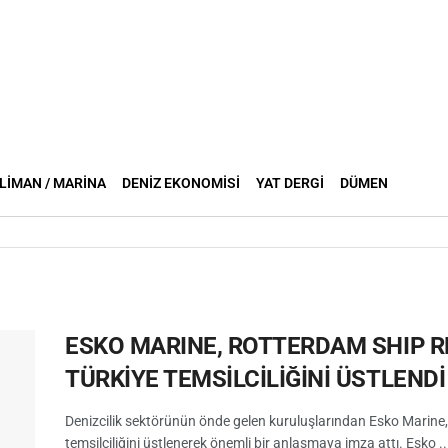
LIMAN / MARINA
DENIZ EKONOMISI
YAT DERGI
DÜMEN
ESKO MARINE, ROTTERDAM SHIP R
TÜRKİYE TEMSİLCİLİĞİNİ ÜSTLENDİ
Denizcilik sektörünün önde gelen kuruluşlarından Esko Marine,
temsilciliğini üstlenerek önemli bir anlaşmaya imza attı. Esko ..