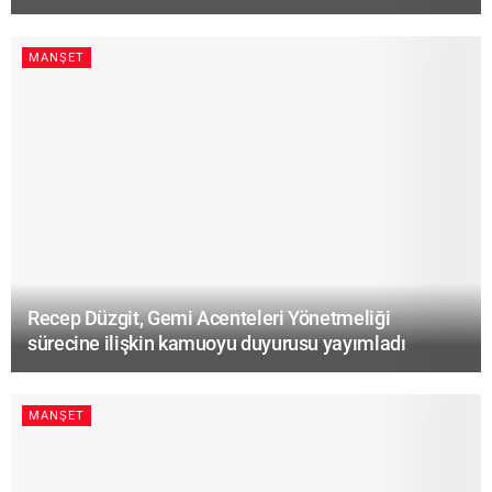
MANŞET
Recep Düzgit, Gemi Acenteleri Yönetmeliği
sürecine ilişkin kamuoyu duyurusu yayımladı
MANŞET