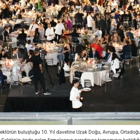
sektörün buluştuğu 10. Yıl davetine Uzak Doğu, Avrupa, Ortadoğu