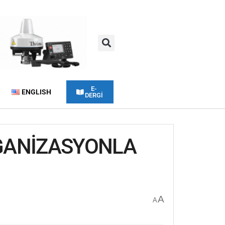
E-
ENGLISH
DERGİ
RGANİZASYONLA
A
A