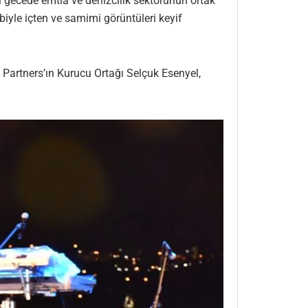
ı gecede emtia ve denizcilik sektörünün ortak
ibiyle içten ve samimi görüntüleri keyif
 Partners’ın Kurucu Ortağı Selçuk Esenyel,