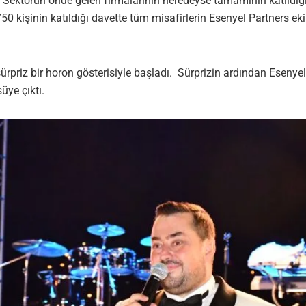
. Sektörün önde gelen firmalarının neredeyse tamamının katıldığ
750 kişinin katıldığı davette tüm misafirlerin Esenyel Partners ek
priz bir horon gösterisiyle başladı. Sürprizin ardından Esenyel
ye çıktı.