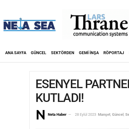
ANA SAYFA
GÜNCEL
SEKTÖRDEN
GEMI İNŞA
RÖPORTAJ
ESENYEL PARTNER
KUTLADI!
Neta Haber
28 Eylül 2023
Manşet
,
Güncel
,
S