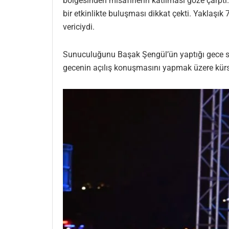
bölgesinden misafirlerin katılması göze çarptı
bir etkinlikte buluşması dikkat çekti. Yaklaşık 
vericiydi.
Sunuculuğunu Başak Şengül’ün yaptığı gece sür
gecenin açılış konuşmasını yapmak üzere kürsü