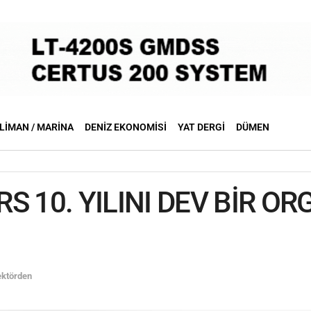
LIMAN / MARINA
DENIZ EKONOMISI
YAT DERGI
DÜMEN
S 10. YILINI DEV BİR O
ektörden