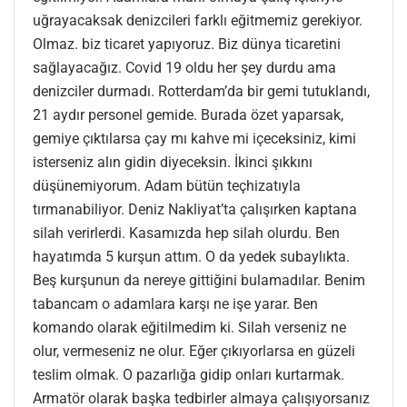
uğrayacaksak denizcileri farklı eğitmemiz gerekiyor.
Olmaz. biz ticaret yapıyoruz. Biz dünya ticaretini
sağlayacağız. Covid 19 oldu her şey durdu ama
denizciler durmadı. Rotterdam’da bir gemi tutuklandı,
21 aydır personel gemide. Burada özet yaparsak,
gemiye çıktılarsa çay mı kahve mi içeceksiniz, kimi
isterseniz alın gidin diyeceksin. İkinci şıkkını
düşünemiyorum. Adam bütün teçhizatıyla
tırmanabiliyor. Deniz Nakliyat’ta çalışırken kaptana
silah verirlerdi. Kasamızda hep silah olurdu. Ben
hayatımda 5 kurşun attım. O da yedek subaylıkta.
Beş kurşunun da nereye gittiğini bulamadılar. Benim
tabancam o adamlara karşı ne işe yarar. Ben
komando olarak eğitilmedim ki. Silah verseniz ne
olur, vermeseniz ne olur. Eğer çıkıyorlarsa en güzeli
teslim olmak. O pazarlığa gidip onları kurtarmak.
Armatör olarak başka tedbirler almaya çalışıyorsanız