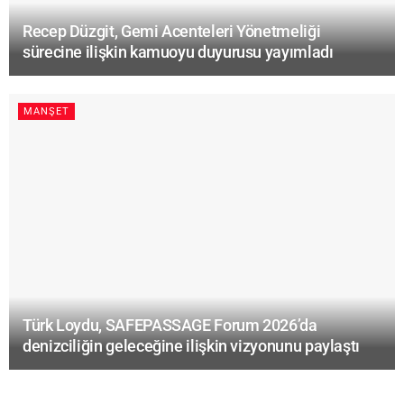
Recep Düzgit, Gemi Acenteleri Yönetmeliği
sürecine ilişkin kamuoyu duyurusu yayımladı
MANŞET
Türk Loydu, SAFEPASSAGE Forum 2026’da
denizciliğin geleceğine ilişkin vizyonunu paylaştı