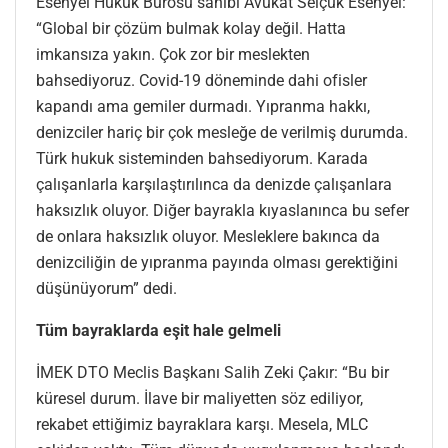
Esenyel Hukuk Bürosu sahibi Avukat Selçuk Esenyel:
“Global bir çözüm bulmak kolay değil. Hatta
imkansıza yakın. Çok zor bir meslekten
bahsediyoruz. Covid-19 döneminde dahi ofisler
kapandı ama gemiler durmadı. Yıpranma hakkı,
denizciler hariç bir çok mesleğe de verilmiş durumda.
Türk hukuk sisteminden bahsediyorum. Karada
çalışanlarla karşılaştırılınca da denizde çalışanlara
haksızlık oluyor. Diğer bayrakla kıyaslanınca bu sefer
de onlara haksızlık oluyor. Mesleklere bakınca da
denizciliğin de yıpranma payında olması gerektiğini
düşünüyorum” dedi.
Tüm bayraklarda eşit hale gelmeli
İMEK DTO Meclis Başkanı Salih Zeki Çakır: “Bu bir
küresel durum. İlave bir maliyetten söz ediliyor,
rekabet ettiğimiz bayraklara karşı. Mesela, MLC