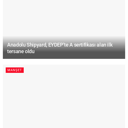
Anadolu Shipyard, EYDEP’te A sertifikası alan ilk
tersane oldu
MANŞET