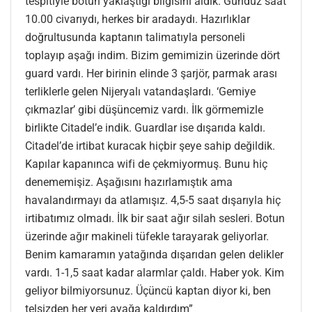
tespitiyle botun yaklaştığı bilgisini aldık. Gündüz saat
10.00 civarıydı, herkes bir aradaydı. Hazırlıklar
doğrultusunda kaptanın talimatıyla personeli
toplayıp aşağı indim. Bizim gemimizin üzerinde dört
guard vardı. Her birinin elinde 3 şarjör, parmak arası
terliklerle gelen Nijeryalı vatandaşlardı. ‘Gemiye
çıkmazlar’ gibi düşüncemiz vardı. İlk görmemizle
birlikte Citadel’e indik. Guardlar ise dışarıda kaldı.
Citadel’de irtibat kuracak hiçbir şeye sahip değildik.
Kapılar kapanınca wifi de çekmiyormuş. Bunu hiç
denememişiz. Aşağısını hazırlamıştık ama
havalandırmayı da atlamışız. 4,5-5 saat dışarıyla hiç
irtibatımız olmadı. İlk bir saat ağır silah sesleri. Botun
üzerinde ağır makineli tüfekle tarayarak geliyorlar.
Benim kamaramın yatağında dışarıdan gelen delikler
vardı. 1-1,5 saat kadar alarmlar çaldı. Haber yok. Kim
geliyor bilmiyorsunuz. Üçüncü kaptan diyor ki, ben
telsizden her yeri ayağa kaldırdım”