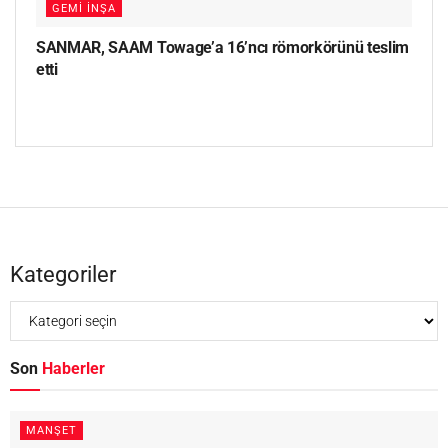
GEMI İNŞA
SANMAR, SAAM Towage’a 16’ncı römorkörünü teslim
etti
Kategoriler
Son
Haberler
MANŞET