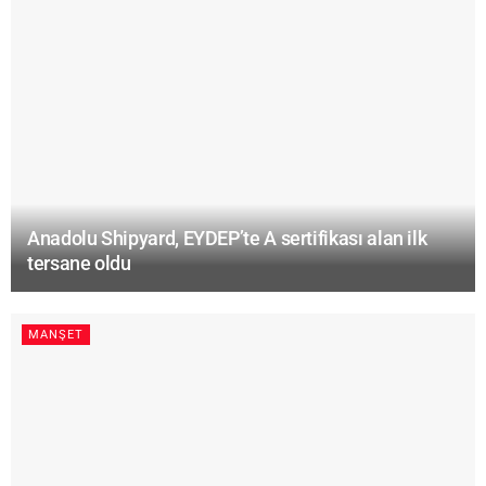
Anadolu Shipyard, EYDEP’te A sertifikası alan ilk
tersane oldu
MANŞET