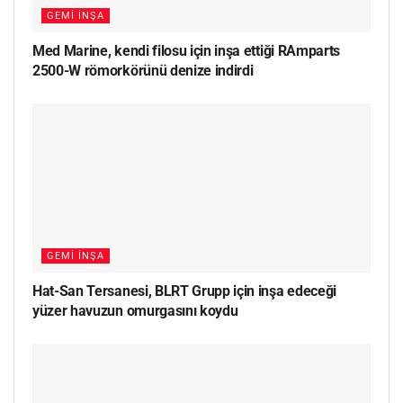
GEMI İNŞA
Med Marine, kendi filosu için inşa ettiği RAmparts
2500-W römorkörünü denize indirdi
GEMI İNŞA
Hat-San Tersanesi, BLRT Grupp için inşa edeceği
yüzer havuzun omurgasını koydu