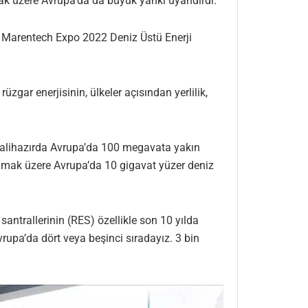
mak üzere Avrupa’da da büyük yankı uyandırdı.
n Marentech Expo 2022 Deniz Üstü Enerji
gar enerjisinin, ülkeler açısından yerlilik,
“Halihazırda Avrupa’da 100 megavata yakın
 olmak üzere Avrupa’da 10 gigavat yüzer deniz
ntrallerinin (RES) özellikle son 10 yılda
upa’da dört veya beşinci sıradayız. 3 bin