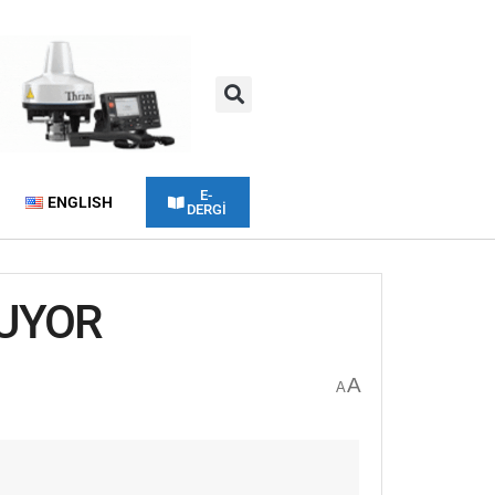
E-
ENGLISH
DERGİ
ŞUYOR
A
A