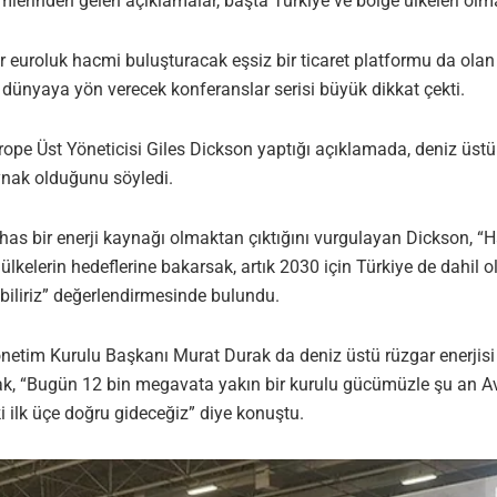
mlerinden gelen açıklamalar, başta Türkiye ve bölge ülkeleri ol
r euroluk hacmi buluşturacak eşsiz bir ticaret platformu da ola
e dünyaya yön verecek konferanslar serisi büyük dikkat çekti.
e Üst Yöneticisi Giles Dickson yaptığı açıklamada, deniz üstü rüz
nak olduğunu söyledi.
 has bir enerji kaynağı olmaktan çıktığını vurgulayan Dickson, 
lkelerin hedeflerine bakarsak, artık 2030 için Türkiye de dahil
iliriz” değerlendirmesinde bulundu.
etim Kurulu Başkanı Murat Durak da deniz üstü rüzgar enerjisi sa
ak, “Bugün 12 bin megavata yakın bir kurulu gücümüzle şu an Avr
i ilk üçe doğru gideceğiz” diye konuştu.