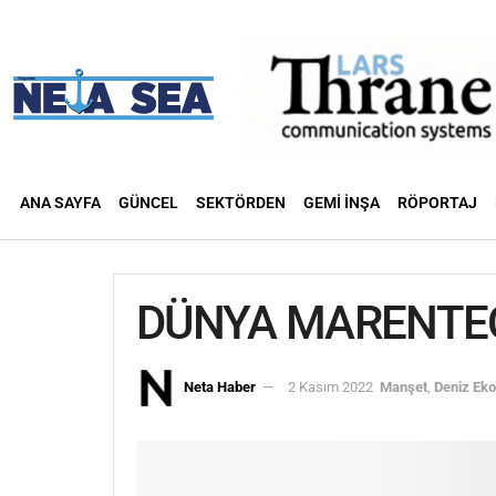
ANA SAYFA
GÜNCEL
SEKTÖRDEN
GEMI İNŞA
RÖPORTAJ
DÜNYA MARENTEC
Neta Haber
2 Kasım 2022
Manşet
,
Deniz Ek