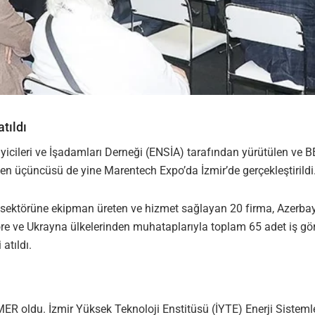
tıldı
yicileri ve İşadamları Derneği (ENSİA) tarafından yürütülen ve
en üçüncüsü de yine Marentech Expo’da İzmir’de gerçekleştirildi
 sektörüne ekipman üreten ve hizmet sağlayan 20 firma, Azerba
re ve Ukrayna ülkelerinden muhataplarıyla toplam 65 adet iş görü
 atıldı.
ER oldu. İzmir Yüksek Teknoloji Enstitüsü (İYTE) Enerji Sistem