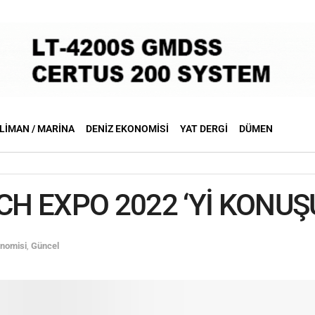
LIMAN / MARINA
DENIZ EKONOMISI
YAT DERGI
DÜMEN
H EXPO 2022 ‘Yİ KONU
onomisi
,
Güncel