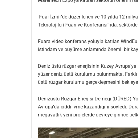
Marentech Expo’ya katılan sektörün önemli isi
Fuar İzmir’de düzenlenen ve 10 yılda 12 milya
Teknolojileri Fuarı ve Konferansı’nda, sektörd
Fuara video konferans yoluyla katılan WindEurop
istihdam ve büyüme anlamında önemli bir kay
Deniz üstü rüzgar enerjisinin Kuzey Avrupa’ya
yüzer deniz üstü kurulumu bulunmakta. Farklı ü
üstü rüzgar kurulumu gerçekleşmesini bekleyeb
Denizüstü Rüzgar Enerjisi Derneği (DÜRED) Yön
Avrupa’da ciddi ivme kazandığını söyledi. Dur
megavatlık yeni projelerde devreye girince belk