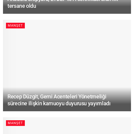
tersane oldu
MANŞET
Recep Düzgit, Gemi Acenteleri Yönetmeliği
sürecine ilişkin kamuoyu duyurusu yayımladı
MANŞET