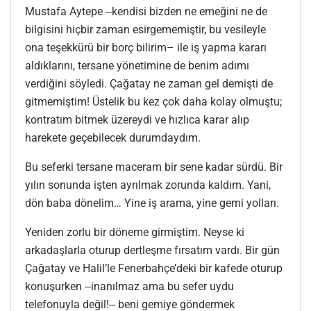
Mustafa Aytepe ‒kendisi bizden ne emeğini ne de
bilgisini hiçbir zaman esirgememiştir, bu vesileyle
ona teşekkürü bir borç bilirim– ile iş yapma kararı
aldıklarını, tersane yönetimine de benim adımı
verdiğini söyledi. Çağatay ne zaman gel demişti de
gitmemiştim! Üstelik bu kez çok daha kolay olmuştu;
kontratım bitmek üzereydi ve hızlıca karar alıp
harekete geçebilecek durumdaydım.
Bu seferki tersane maceram bir sene kadar sürdü. Bir
yılın sonunda işten ayrılmak zorunda kaldım. Yani,
dön baba dönelim… Yine iş arama, yine gemi yolları.
Yeniden zorlu bir döneme girmiştim. Neyse ki
arkadaşlarla oturup dertleşme fırsatım vardı. Bir gün
Çağatay ve Halil’le Fenerbahçe’deki bir kafede oturup
konuşurken ‒inanılmaz ama bu sefer uydu
telefonuyla değil!‒ beni gemiye göndermek