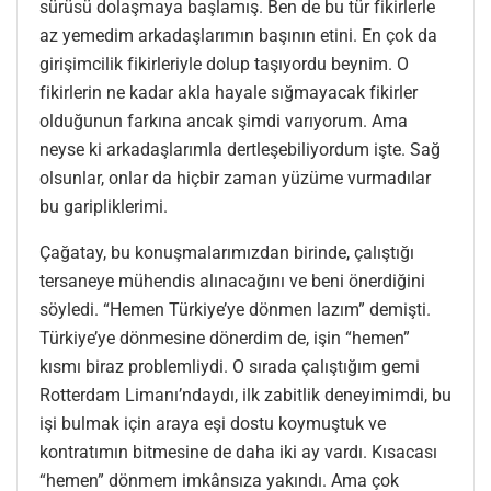
sürüsü dolaşmaya başlamış. Ben de bu tür fikirlerle
az yemedim arkadaşlarımın başının etini. En çok da
girişimcilik fikirleriyle dolup taşıyordu beynim. O
fikirlerin ne kadar akla hayale sığmayacak fikirler
olduğunun farkına ancak şimdi varıyorum. Ama
neyse ki arkadaşlarımla dertleşebiliyordum işte. Sağ
olsunlar, onlar da hiçbir zaman yüzüme vurmadılar
bu garipliklerimi.
Çağatay, bu konuşmalarımızdan birinde, çalıştığı
tersaneye mühendis alınacağını ve beni önerdiğini
söyledi. “Hemen Türkiye’ye dönmen lazım” demişti.
Türkiye’ye dönmesine dönerdim de, işin “hemen”
kısmı biraz problemliydi. O sırada çalıştığım gemi
Rotterdam Limanı’ndaydı, ilk zabitlik deneyimimdi, bu
işi bulmak için araya eşi dostu koymuştuk ve
kontratımın bitmesine de daha iki ay vardı. Kısacası
“hemen” dönmem imkânsıza yakındı. Ama çok