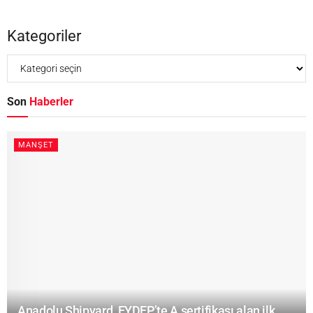
Kategoriler
Son
Haberler
MANŞET
Anadolu Shipyard, EYDEP’te A sertifikası alan ilk