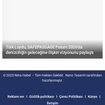
Türk Loydu, SAFEPASSAGE Forum 2026’da
denizciliğin geleceğine ilişkin vizyonunu paylaştı
© 2025
Neta Haber
– Tüm Hakları Saklıdır.
Nano Tasarım
tarafından
hazırlanmıştır.
Reklam ver
Gizlilik politikası
Çerez Politikası
Künye
İletişim