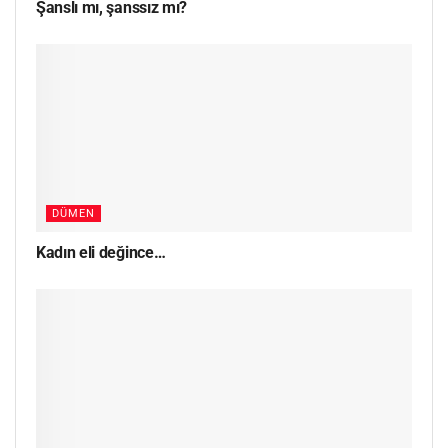
Şanslı mı, şanssız mı?
DÜMEN
Kadın eli değince…