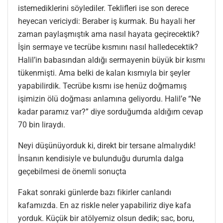
istemediklerini söylediler. Teklifleri ise son derece
heyecan vericiydi: Beraber iş kurmak. Bu hayali her
zaman paylaşmıştık ama nasıl hayata geçirecektik?
İşin sermaye ve tecrübe kısmını nasıl halledecektik?
Halil’in babasından aldığı sermayenin büyük bir kısmı
tükenmişti. Ama belki de kalan kısmıyla bir şeyler
yapabilirdik. Tecrübe kısmı ise henüz doğmamış
işimizin ölü doğması anlamına geliyordu. Halil’e “Ne
kadar paramız var?” diye sorduğumda aldığım cevap
70 bin liraydı.
Neyi düşünüyorduk ki, direkt bir tersane almalıydık!
İnsanın kendisiyle ve bulunduğu durumla dalga
geçebilmesi de önemli sonuçta
Fakat sonraki günlerde bazı fikirler canlandı
kafamızda. En az riskle neler yapabiliriz diye kafa
yorduk. Küçük bir atölyemiz olsun dedik; sac, boru,