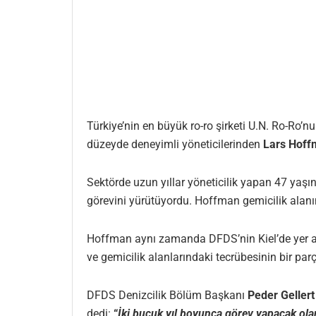
Türkiye’nin en büyük ro-ro şirketi U.N. Ro-Ro’
düzeyde deneyimli yöneticilerinden
Lars Hoff
Sektörde uzun yıllar yöneticilik yapan 47 yaşı
görevini yürütüyordu. Hoffman gemicilik alanın
Hoffman aynı zamanda DFDS’nin Kiel’de yer al
ve gemicilik alanlarındaki tecrübesinin bir parç
DFDS Denizcilik Bölüm Başkanı
Peder Geller
dedi:
“
İki buçuk yıl boyunca görev yapacak ola