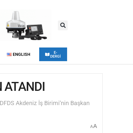
E-
ENGLISH
DERGİ
N ATANDI
i DFDS Akdeniz İş Birimi’nin Başkan
A
A