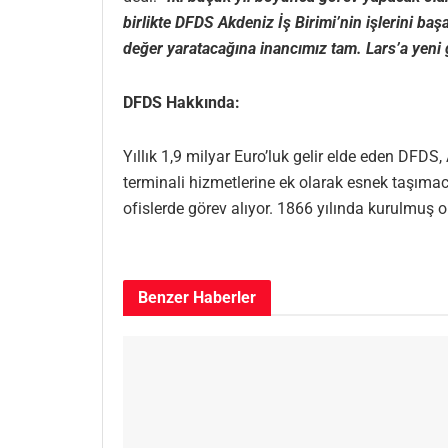
birlikte DFDS Akdeniz İş Birimi’nin işlerini baş
değer yaratacağına inancımız tam. Lars’a yeni g
DFDS Hakkında:
Yıllık 1,9 milyar Euro’luk gelir elde eden DFD
terminali hizmetlerine ek olarak esnek taşımac
ofislerde görev alıyor. 1866 yılında kurulmu
Benzer
Haberler