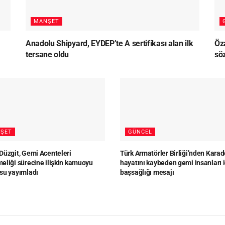
MANŞET
Anadolu Shipyard, EYDEP’te A sertifikası alan ilk
Öz
tersane oldu
sö
ŞET
GÜNCEL
Düzgit, Gemi Acenteleri
Türk Armatörler Birliği’nden Karad
eliği sürecine ilişkin kamuoyu
hayatını kaybeden gemi insanları i
su yayımladı
başsağlığı mesajı