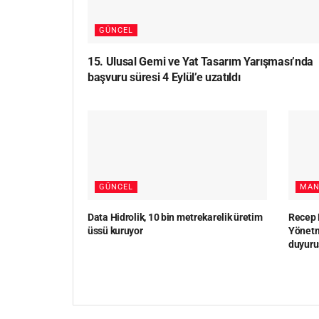
GÜNCEL
15. Ulusal Gemi ve Yat Tasarım Yarışması’nda
başvuru süresi 4 Eylül’e uzatıldı
GÜNCEL
MAN
Data Hidrolik, 10 bin metrekarelik üretim
Recep 
üssü kuruyor
Yönetm
duyuru