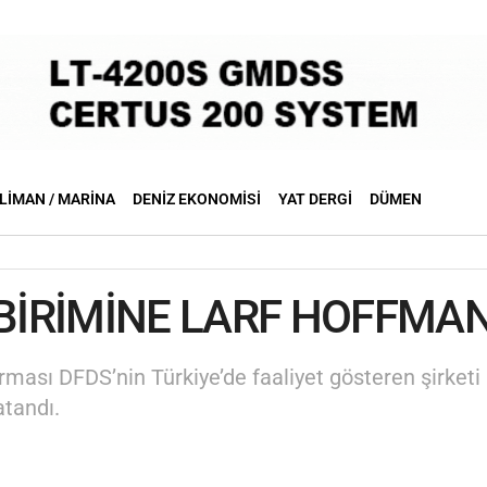
LIMAN / MARINA
DENIZ EKONOMISI
YAT DERGI
DÜMEN
 BİRİMİNE LARF HOFFMA
irması DFDS’nin Türkiye’de faaliyet gösteren şirket
atandı.