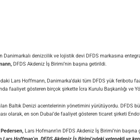
nun Danimarkalı denizcilik ve lojistik devi DFDS markasına enteg
mann,
DFDS Akdeniz İş Birimi’nin başına getirildi.
ndaki Lars Hoffmann, Danimarka’daki tüm DFDS yük feribotu faali
da faaliyet gösteren birçok şirkette İcra Kurulu Başkanlığı ve Y
an Baltık Denizi acentelerinin yönetimini yürütüyordu. DFDS bün
ası olarak, en son Dubai’de faaliyet gösteren ticaret şirketi Endo
t Pedersen,
Lars Hofmann’ın DFDS Akdeniz İş Birimi’nin başına ge
n Lars Hoffman’ın, DFDS Akdeniz İş Birimi’ndeki yetenekli ve ken