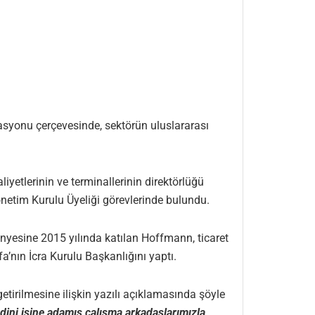
rasyonu çerçevesinde, sektörün uluslararası
yetlerinin ve terminallerinin direktörlüğü
önetim Kurulu Üyeliği görevlerinde bulundu.
yesine 2015 yılında katılan Hoffmann, ticaret
fa’nın İcra Kurulu Başkanlığını yaptı.
tirilmesine ilişkin yazılı açıklamasında şöyle
dini işine adamış çalışma arkadaşlarımızla