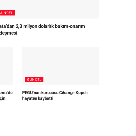
GÜNCEL
ata’dan 2,3 milyon dolarlık bakım-onarım
zleşmesi
GÜNCEL
eniz’de
PEGU’nun kurucusu Cihangir Küpeli
çin
hayatını kaybetti