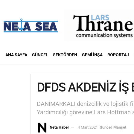
ANA SAYFA
GÜNCEL
SEKTÖRDEN
GEMI İNŞA
RÖPORTAJ
DFDS AKDENİZ İŞ
DANİMARKALI denizcilik ve lojistik f
Yardımcılığı görevine Lars Hoffman 
Neta Haber
4 Mart 2021
Güncel
,
Manşet