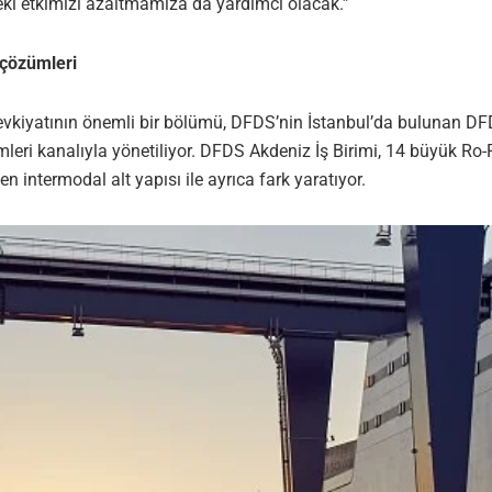
ki etkimizi azaltmamıza da yardımcı olacak.”
 çözümleri
vkiyatının önemli bir bölümü, DFDS’nin İstanbul’da bulunan DFD
leri kanalıyla yönetiliyor. DFDS Akdeniz İş Birimi, 14 büyük Ro
n intermodal alt yapısı ile ayrıca fark yaratıyor.