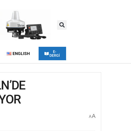
E-
ENGLISH
DERGİ
LN’DE
UYOR
A
A