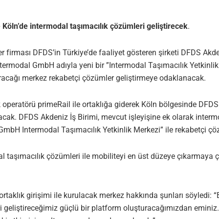
e Köln’de intermodal taşımacılık çözümleri geliştirecek
.
ider firması DFDS’in Türkiye’de faaliyet gösteren şirketi DFDS Akd
ntermodal GmbH adıyla yeni bir ”Intermodal Taşımacılık Yetkinlik
uracağı merkez rekabetçi çözümler geliştirmeye odaklanacak.
k operatörü primeRail ile ortaklığa giderek Köln bölgesinde DFDS
acak. DFDS Akdeniz İş Birimi, mevcut işleyişine ek olarak inter
mbH Intermodal Taşımacılık Yetkinlik Merkezi” ile rekabetçi çö
dal taşımacılık çözümleri ile mobiliteyi en üst düzeye çıkarmaya 
aklık girişimi ile kurulacak merkez hakkında şunları söyledi: “
i geliştireceğimiz güçlü bir platform oluşturacağımızdan eminiz.