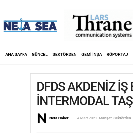
ANA SAYFA
GÜNCEL
SEKTÖRDEN
GEMI İNŞA
RÖPORTAJ
DFDS AKDENİZ İŞ 
İNTERMODAL TAŞ
Neta Haber
4 Mart 2021
Manşet
,
Sektörden