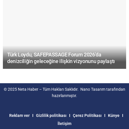
Türk Loydu, SAFEPASSAGE Forum 2026’da
denizciliğin geleceğine ilişkin vizyonunu paylaştı
© 2025
Neta Haber
– Tüm Hakları Saklıdır.
Nano Tasarım
tarafından
hazırlanmıştır.
Reklam ver
Gizlilik politikası
Çerez Politikası
Künye
İletişim