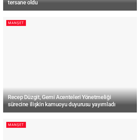
tersane oldu
MANŞET
Recep Düzgit, Gemi Acenteleri Yönetmeliği
sürecine ilişkin kamuoyu duyurusu yayımladı
MANŞET