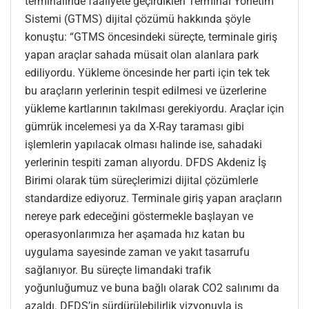
terminalinde faaliyete geçirdikleri Terminal Yönetim
Sistemi (GTMS) dijital çözümü hakkında şöyle
konuştu: “GTMS öncesindeki süreçte, terminale giriş
yapan araçlar sahada müsait olan alanlara park
ediliyordu. Yükleme öncesinde her parti için tek tek
bu araçların yerlerinin tespit edilmesi ve üzerlerine
yükleme kartlarının takılması gerekiyordu. Araçlar için
gümrük incelemesi ya da X-Ray taraması gibi
işlemlerin yapılacak olması halinde ise, sahadaki
yerlerinin tespiti zaman alıyordu. DFDS Akdeniz İş
Birimi olarak tüm süreçlerimizi dijital çözümlerle
standardize ediyoruz. Terminale giriş yapan araçların
nereye park edeceğini göstermekle başlayan ve
operasyonlarımıza her aşamada hız katan bu
uygulama sayesinde zaman ve yakıt tasarrufu
sağlanıyor. Bu süreçte limandaki trafik
yoğunluğumuz ve buna bağlı olarak CO2 salınımı da
azaldı. DFDS’in sürdürülebilirlik vizyonuyla iş