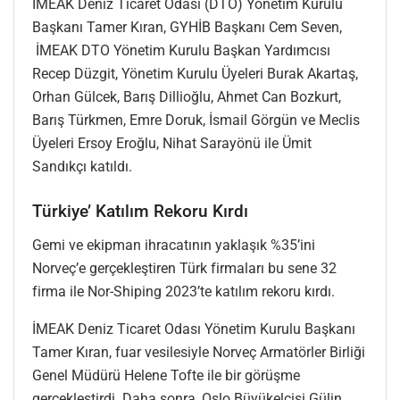
İMEAK Deniz Ticaret Odası (DTO) Yönetim Kurulu
Başkanı Tamer Kıran, GYHİB Başkanı Cem Seven,
İMEAK DTO Yönetim Kurulu Başkan Yardımcısı
Recep Düzgit, Yönetim Kurulu Üyeleri Burak Akartaş,
Orhan Gülcek, Barış Dillioğlu, Ahmet Can Bozkurt,
Barış Türkmen, Emre Doruk, İsmail Görgün ve Meclis
Üyeleri Ersoy Eroğlu, Nihat Sarayönü ile Ümit
Sandıkçı katıldı.
Türkiye’ Katılım Rekoru Kırdı
Gemi ve ekipman ihracatının yaklaşık %35’ini
Norveç’e gerçekleştiren Türk firmaları bu sene 32
firma ile Nor-Shiping 2023’te katılım rekoru kırdı.
İMEAK Deniz Ticaret Odası Yönetim Kurulu Başkanı
Tamer Kıran, fuar vesilesiyle Norveç Armatörler Birliği
Genel Müdürü Helene Tofte ile bir görüşme
gerçekleştirdi. Daha sonra, Oslo Büyükelçisi Gülin