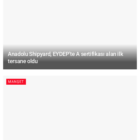
Anadolu Shipyard, EYDEP’te A sertifikası alan ilk
tersane oldu
MANŞET