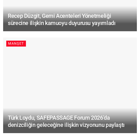
Recep Düzgit, Gemi Acenteleri Yönetmeliği
sürecine ilişkin kamuoyu duyurusu yayımladı
MANŞET
Türk Loydu, SAFEPASSAGE Forum 2026’da
denizciliğin geleceğine ilişkin vizyonunu paylaştı