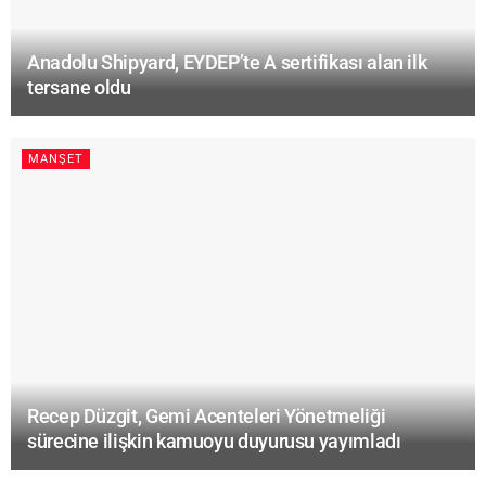
Anadolu Shipyard, EYDEP’te A sertifikası alan ilk
tersane oldu
MANŞET
Recep Düzgit, Gemi Acenteleri Yönetmeliği
sürecine ilişkin kamuoyu duyurusu yayımladı