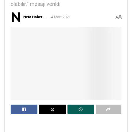
olabilir.” mesajı verildi.
A
Neta Haber
4 Mart 2021
A