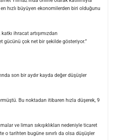
met Yılmaz’ında online olarak katılımıyla
en hızlı büyüyen ekonomilerden biri olduğunu
 katkı ihracat artışımızdan
t gücünü çok net bir şekilde gösteriyor.”
ında son bir aydır kayda değer düşüşler
i.
görmüştü. Bu noktadan itibaren hızla düşerek, 9
lar ve liman sıkışıklıkları nedeniyle ticaret
e o tarihten bugüne sınırlı da olsa düşüşler