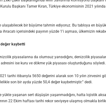
ih Zeki Çakır başkanlığında Milli Savunma Komisyonu Başkanı İs
urulu Başkanı Tamer Kıran, Türkiye ekonomisinin 2021 yılında 
de ulaşabilecek bir büyüme tahmin ediyoruz. Bu tabloya en büyük
ihracatı içerisindeki payının yüzde 1’i aşması, ülkemizin rekabe
 değer kaybetti
ilik piyasalarına da olumsuz yansıdığını, denizcilik piyasalar
 adresini ise kuru ve dökme yük piyasası oluşturduğunu söyled
021 tarihi itibarıyla 5650 değerini alarak son 10 yılın zirvesini 
elikle son bir ayda yüzde 50,4 değer kaybetmiştir.” dedi.
yükte yaşanan sert düşüşün yaşanmadığını, hatta lojistik aksama
nın 22 Ekim haftası tarihi rekor seviyeye ulaşmış olmakla birlikt