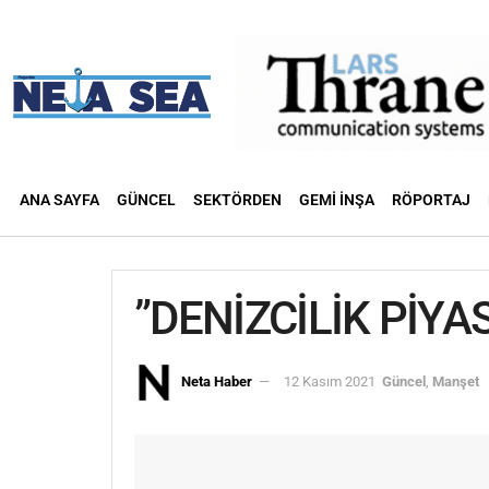
ANA SAYFA
GÜNCEL
SEKTÖRDEN
GEMI İNŞA
RÖPORTAJ
”DENİZCİLİK PİY
Neta Haber
12 Kasım 2021
Güncel
,
Manşet