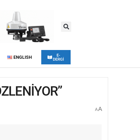
E-
ENGLISH
DERGİ
ÖZLENİYOR”
A
A