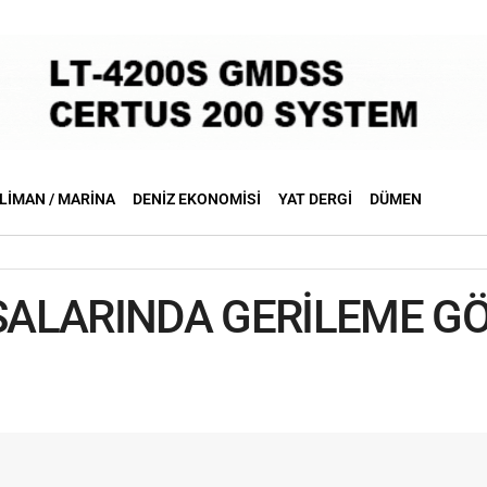
LIMAN / MARINA
DENIZ EKONOMISI
YAT DERGI
DÜMEN
ASALARINDA GERİLEME G