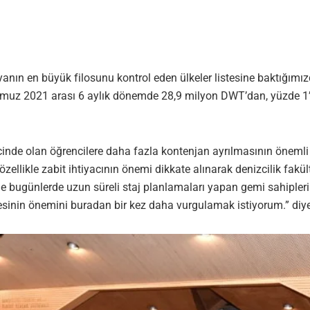
nın en büyük filosunu kontrol eden ülkeler listesine baktığımız
emmuz 2021 arası 6 aylık dönemde 28,9 milyon DWT’dan, yüzde 1’li
ürecinde olan öğrencilere daha fazla kontenjan ayrılmasının ön
 özellikle zabit ihtiyacının önemi dikkate alınarak denizcilik fak
le bugünlerde uzun süreli staj planlamaları yapan gemi sahiple
mesinin önemini buradan bir kez daha vurgulamak istiyorum.” di