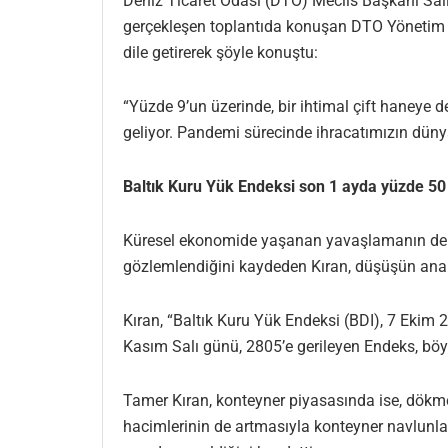
Deniz Ticaret Odası (DTO) Meclis Başkanı Sal
gerçekleşen toplantıda konuşan DTO Yönetim K
dile getirerek şöyle konuştu:
“Yüzde 9’un üzerinde, bir ihtimal çift haneye 
geliyor. Pandemi sürecinde ihracatımızın dünya 
Baltık Kuru Yük Endeksi son 1 ayda yüzde 50
Küresel ekonomide yaşanan yavaşlamanın denizc
gözlemlendiğini kaydeden Kıran, düşüşün ana
Kıran, “Baltık Kuru Yük Endeksi (BDI), 7 Ekim 2
Kasım Salı günü, 2805’e gerileyen Endeks, böyl
Tamer Kıran, konteyner piyasasında ise, dökme 
hacimlerinin de artmasıyla konteyner navlunları