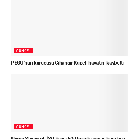
GÜNCEL
PEGU’nun kurucusu Cihangir Küpeli hayatını kaybetti
GÜNCEL
Norse Shipyard, İSO ikinci 500 büyük sanayi kuruluşu