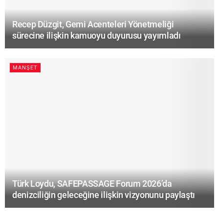
Recep Düzgit, Gemi Acenteleri Yönetmeliği
sürecine ilişkin kamuoyu duyurusu yayımladı
MANŞET
Türk Loydu, SAFEPASSAGE Forum 2026’da
denizciliğin geleceğine ilişkin vizyonunu paylaştı