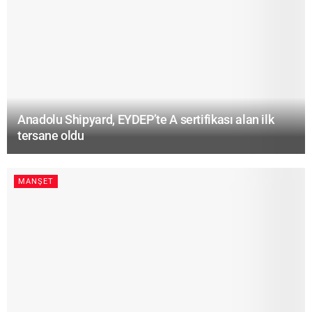
Anadolu Shipyard, EYDEP’te A sertifikası alan ilk
tersane oldu
MANŞET