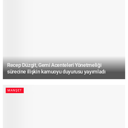
Recep Düzgit, Gemi Acenteleri Yönetmeliği
sürecine ilişkin kamuoyu duyurusu yayımladı
MANŞET