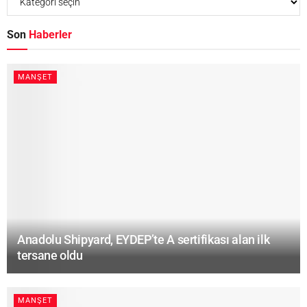
Son
Haberler
MANŞET
Anadolu Shipyard, EYDEP’te A sertifikası alan ilk
tersane oldu
MANŞET