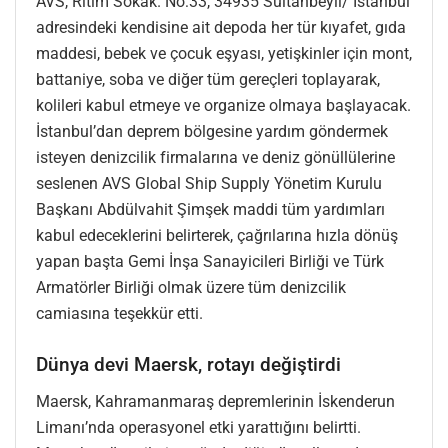
AVS, Ritim Sokak. No:33, 34935 Sultanbeyli/ İstanbul
adresindeki kendisine ait depoda her tür kıyafet, gıda
maddesi, bebek ve çocuk eşyası, yetişkinler için mont,
battaniye, soba ve diğer tüm gereçleri toplayarak,
kolileri kabul etmeye ve organize olmaya başlayacak.
İstanbul’dan deprem bölgesine yardım göndermek
isteyen denizcilik firmalarına ve deniz gönüllülerine
seslenen AVS Global Ship Supply Yönetim Kurulu
Başkanı Abdülvahit Şimşek maddi tüm yardımları
kabul edeceklerini belirterek, çağrılarına hızla dönüş
yapan başta Gemi İnşa Sanayicileri Birliği ve Türk
Armatörler Birliği olmak üzere tüm denizcilik
camiasına teşekkür etti.
Dünya devi Maersk, rotayı değiştirdi
Maersk, Kahramanmaraş depremlerinin İskenderun
Limanı’nda operasyonel etki yarattığını belirtti.