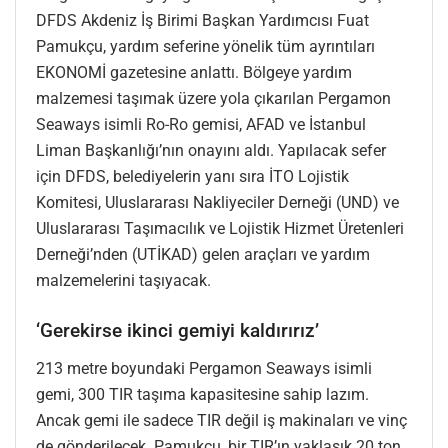
DFDS Akdeniz İş Birimi Başkan Yardımcısı Fuat
Pamukçu, yardım seferine yönelik tüm ayrıntıları
EKONOMİ gazetesine anlattı. Bölgeye yardım
malzemesi taşımak üzere yola çıkarılan Pergamon
Seaways isimli Ro-Ro gemisi, AFAD ve İstanbul
Liman Başkanlığı’nın onayını aldı. Yapılacak sefer
için DFDS, belediyelerin yanı sıra İTO Lojistik
Komitesi, Uluslararası Nakliyeciler Derneği (UND) ve
Uluslararası Taşımacılık ve Lojistik Hizmet Üretenleri
Derneği’nden (UTİKAD) gelen araçları ve yardım
malzemelerini taşıyacak.
‘Gerekirse ikinci gemiyi kaldırırız’
213 metre boyundaki Pergamon Seaways isimli
gemi, 300 TIR taşıma kapasitesine sahip lazım.
Ancak gemi ile sadece TIR değil iş makinaları ve vinç
de gönderilecek. Pamukçu, bir TIR’ın yaklaşık 20 ton