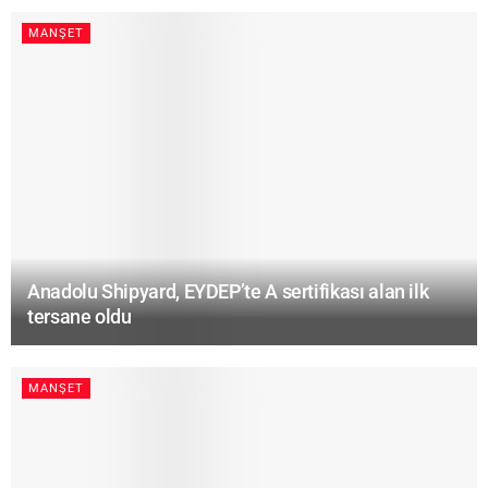
MANŞET
Anadolu Shipyard, EYDEP’te A sertifikası alan ilk
tersane oldu
MANŞET