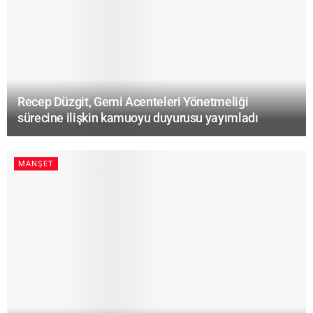
Recep Düzgit, Gemi Acenteleri Yönetmeliği
sürecine ilişkin kamuoyu duyurusu yayımladı
MANŞET