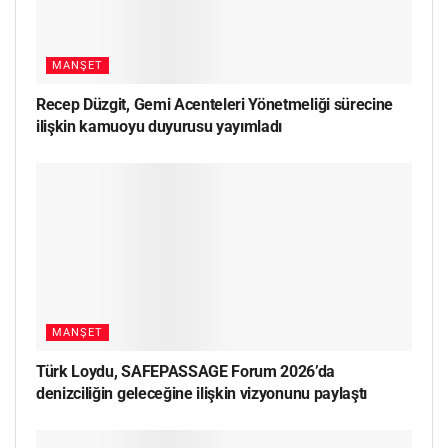
MANŞET
Recep Düzgit, Gemi Acenteleri Yönetmeliği sürecine
ilişkin kamuoyu duyurusu yayımladı
MANŞET
Türk Loydu, SAFEPASSAGE Forum 2026’da
denizciliğin geleceğine ilişkin vizyonunu paylaştı