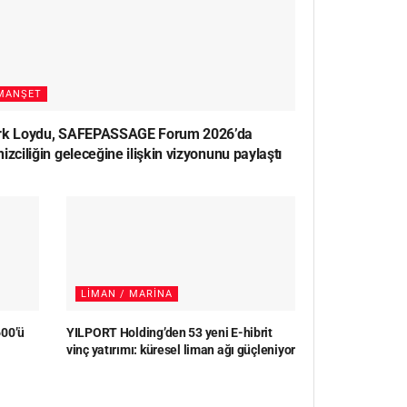
MANŞET
rk Loydu, SAFEPASSAGE Forum 2026’da
izciliğin geleceğine ilişkin vizyonunu paylaştı
LIMAN / MARINA
600’ü
YILPORT Holding’den 53 yeni E-hibrit
vinç yatırımı: küresel liman ağı güçleniyor