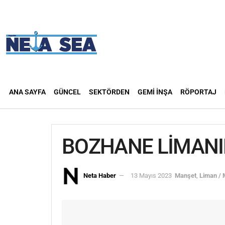
ANA SAYFA
GÜNCEL
SEKTÖRDEN
GEMI İNŞA
RÖPORTAJ
BOZHANE LİMANIN
Neta Haber
13 Mayıs 2023
Manşet
,
Liman / 