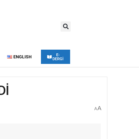
E-
ENGLISH
DERGİ
Dİ
A
A