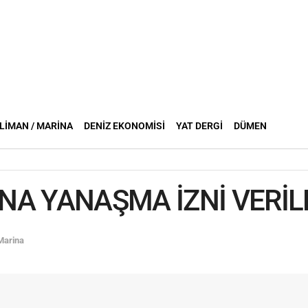
LIMAN / MARINA
DENIZ EKONOMISI
YAT DERGI
DÜMEN
A YANAŞMA İZNİ VERİL
Marina