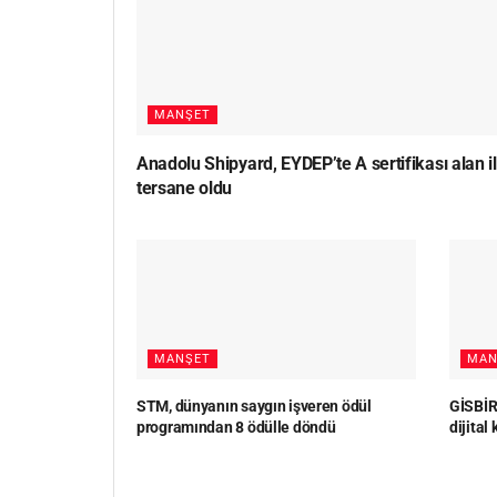
MANŞET
Anadolu Shipyard, EYDEP’te A sertifikası alan i
tersane oldu
MANŞET
MAN
STM, dünyanın saygın işveren ödül
GİSBİR,
programından 8 ödülle döndü
dijital