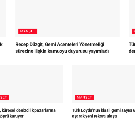
MANŞET
lk
Recep Düzgit, Gemi Acenteleri Yönetmeliği
Tü
sürecine ilişkin kamuoyu duyurusu yayımladı
den
ŞET
MANŞET
 küresel denizcilik pazarlarına
Türk Loydu’nun klaslı gemi sayısı 
 köprü kuruyor
aşarak yeni rekora ulaştı