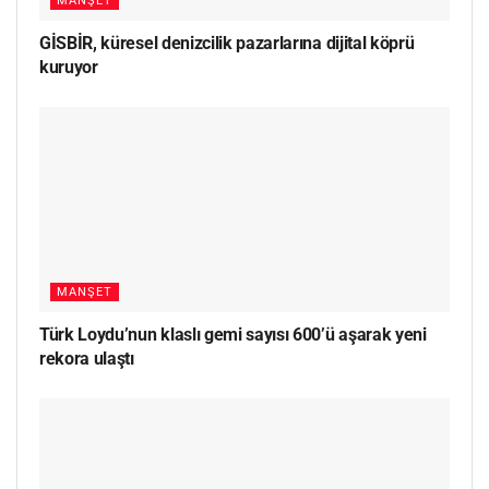
MANŞET
GİSBİR, küresel denizcilik pazarlarına dijital köprü
kuruyor
MANŞET
Türk Loydu’nun klaslı gemi sayısı 600’ü aşarak yeni
rekora ulaştı