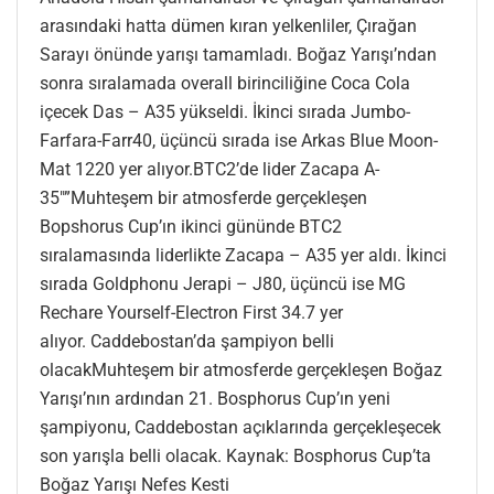
arasındaki hatta dümen kıran yelkenliler, Çırağan
Sarayı önünde yarışı tamamladı. Boğaz Yarışı’ndan
sonra sıralamada overall birinciliğine Coca Cola
içecek Das – A35 yükseldi. İkinci sırada Jumbo-
Farfara-Farr40, üçüncü sırada ise Arkas Blue Moon-
Mat 1220 yer alıyor.BTC2’de lider Zacapa A-
35″”Muhteşem bir atmosferde gerçekleşen
Bopshorus Cup’ın ikinci gününde BTC2
sıralamasında liderlikte Zacapa – A35 yer aldı. İkinci
sırada Goldphonu Jerapi – J80, üçüncü ise MG
Rechare Yourself-Electron First 34.7 yer
alıyor. Caddebostan’da şampiyon belli
olacakMuhteşem bir atmosferde gerçekleşen Boğaz
Yarışı’nın ardından 21. Bosphorus Cup’ın yeni
şampiyonu, Caddebostan açıklarında gerçekleşecek
son yarışla belli olacak. Kaynak: Bosphorus Cup’ta
Boğaz Yarışı Nefes Kesti