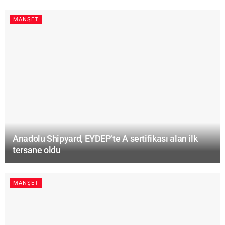
MANŞET
Anadolu Shipyard, EYDEP’te A sertifikası alan ilk
tersane oldu
MANŞET