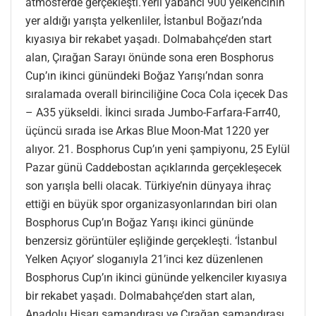
atmosferde gerçekleşti.Yerli yabancı 900 yelkencinin
yer aldığı yarışta yelkenliler, İstanbul Boğazı’nda
kıyasıya bir rekabet yaşadı. Dolmabahçe’den start
alan, Çırağan Sarayı önünde sona eren Bosphorus
Cup’ın ikinci günündeki Boğaz Yarışı’ndan sonra
sıralamada overall birinciliğine Coca Cola içecek Das
– A35 yükseldi. İkinci sırada Jumbo-Farfara-Farr40,
üçüncü sırada ise Arkas Blue Moon-Mat 1220 yer
alıyor. 21. Bosphorus Cup’ın yeni şampiyonu, 25 Eylül
Pazar günü Caddebostan açıklarında gerçekleşecek
son yarışla belli olacak. Türkiye’nin dünyaya ihraç
ettiği en büyük spor organizasyonlarından biri olan
Bosphorus Cup’ın Boğaz Yarışı ikinci gününde
benzersiz görüntüler eşliğinde gerçekleşti. ‘İstanbul
Yelken Açıyor’ sloganıyla 21’inci kez düzenlenen
Bosphorus Cup’ın ikinci gününde yelkenciler kıyasıya
bir rekabet yaşadı. Dolmabahçe’den start alan,
Anadolu Hisarı şamandırası ve Çırağan şamandırası