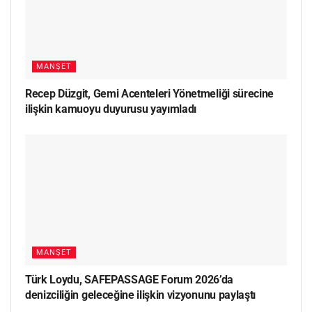
MANŞET
Recep Düzgit, Gemi Acenteleri Yönetmeliği sürecine
ilişkin kamuoyu duyurusu yayımladı
MANŞET
Türk Loydu, SAFEPASSAGE Forum 2026’da
denizciliğin geleceğine ilişkin vizyonunu paylaştı