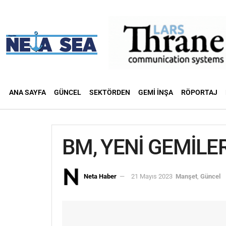
ANA SAYFA
GÜNCEL
SEKTÖRDEN
GEMI İNŞA
RÖPORTAJ
BM, YENİ GEMİLE
Neta Haber
21 Mayıs 2023
Manşet
,
Güncel