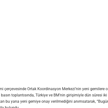
işimi çerçevesinde Ortak Koordinasyon Merkezi’nin yeni gemiler
asın toplantısında, Türkiye ve BM’nin girişimiyle dün süresi iki
ıs’tan bu yana yeni gemiye onay verilmediğini anımsatarak, “Bug
nda bulundu.