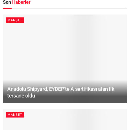
Son
Haberler
MANŞET
Anadolu Shipyard, EYDEP’te A sertifikası alan ilk
tersane oldu
MANŞET