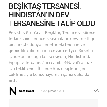
BEŞİKTAŞ TERSANESİ,
HİNDİSTAN’IN DEV
TERSANESİNE TALİP OLDU
Beşiktaş Grup’a ait Beşiktaş Tersanesi, küresel
tedarik zincirlerinde sıkışmaların devam ettiği
bir süreçte dünya genelindeki tersane ve
gemicilik yatırımlarına devam ediyor. Şirketin
içinde bulunduğu konsorsiyum, Hindistan’da
Pipapav Tersanesi’nin sahibi R-Naval’ı almak
için teklif verdi. İhalede Rus rakiplerin geri
çekilmesiyle konsorsiyumun şansı daha da
arttı.
A
Neta Haber
20 Ağustos 2021
A