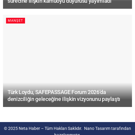
sürecine ilişkin kamuoyu duyurusu yayımladı
MANŞET
Türk Loydu, SAFEPASSAGE Forum 2026’da
denizciliğin geleceğine ilişkin vizyonunu paylaştı
© 2025
Neta Haber
– Tüm Hakları Saklıdır.
Nano Tasarım
tarafından
hazırlanmıştır.