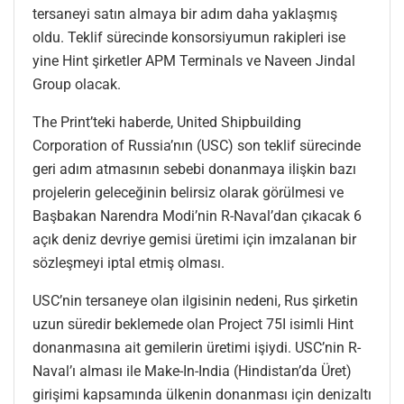
tersaneyi satın almaya bir adım daha yaklaşmış
oldu. Teklif sürecinde konsorsiyumun rakipleri ise
yine Hint şirketler APM Terminals ve Naveen Jindal
Group olacak.
The Print’teki haberde, United Shipbuilding
Corporation of Russia’nın (USC) son teklif sürecinde
geri adım atmasının sebebi donanmaya ilişkin bazı
projelerin geleceğinin belirsiz olarak görülmesi ve
Başbakan Narendra Modi’nin R-Naval’dan çıkacak 6
açık deniz devriye gemisi üretimi için imzalanan bir
sözleşmeyi iptal etmiş olması.
USC’nin tersaneye olan ilgisinin nedeni, Rus şirketin
uzun süredir beklemede olan Project 75I isimli Hint
donanmasına ait gemilerin üretimi işiydi. USC’nin R-
Naval’ı alması ile Make-In-India (Hindistan’da Üret)
girişimi kapsamında ülkenin donanması için denizaltı