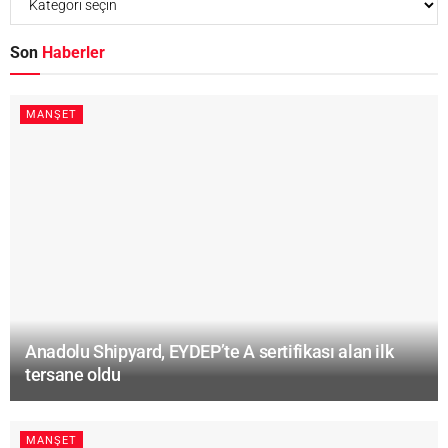
Son
Haberler
MANŞET
Anadolu Shipyard, EYDEP’te A sertifikası alan ilk
tersane oldu
MANŞET