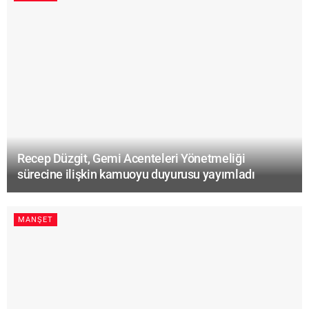
Recep Düzgit, Gemi Acenteleri Yönetmeliği
sürecine ilişkin kamuoyu duyurusu yayımladı
MANŞET