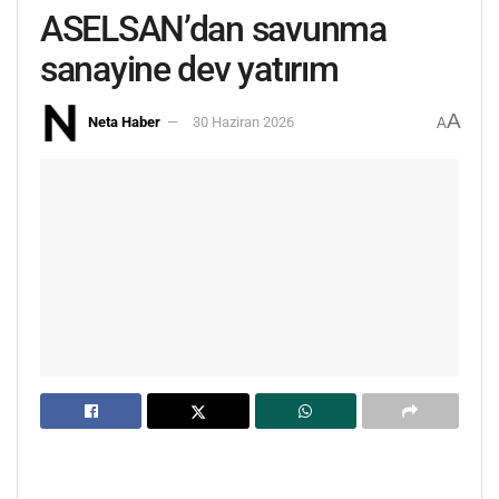
ASELSAN’dan savunma
sanayine dev yatırım
A
Neta Haber
30 Haziran 2026
A