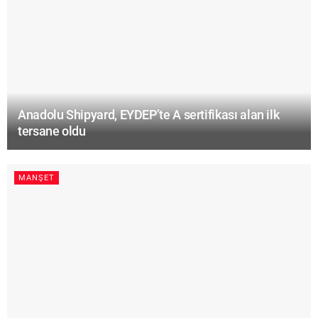
Anadolu Shipyard, EYDEP’te A sertifikası alan ilk
tersane oldu
MANŞET