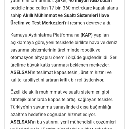
yatırımını tamamladı. Şirket,
40 milyon ABD doları
bedelle inşa edilen 17 bin 360 metrekare kapalı alana
sahip
Akıllı Mühimmat ve Sualtı Sistemleri İlave
Üretim ve Test Merkezleri
’ni resmen devreye aldı.
Kamuyu Aydınlatma Platformu’na (
KAP
) yapılan
açıklamaya göre, yeni tesislerle birlikte hava ve deniz
savunma sistemlerinin üretiminde robotik ve
otomasyon altyapısı önemli ölçüde güçlendirildi. Seri
üretime büyük katkı sunması beklenen merkezler,
ASELSAN
’ın teslimat kapasitesini, üretim hızını ve
kalite kabiliyetini artıran kritik bir rol üstleniyor.
Özellikle akıllı mühimmat ve sualtı sistemleri gibi
stratejik alanlarda kapasite artışı sağlayan tesisler,
Türkiye’nin savunma sanayiindeki dışa bağımlılığı
azaltma hedefine doğrudan hizmet ediyor.
ASELSAN’
ın bu yatırımı, yerli mühendislik çözümleri