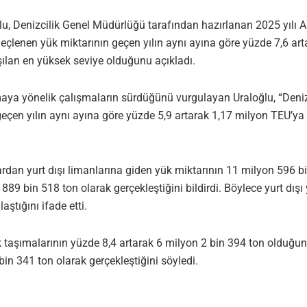
, Denizcilik Genel Müdürlüğü tarafından hazırlanan 2025 yılı Aralı
leçlenen yük miktarının geçen yılın aynı ayına göre yüzde 7,6 art
ılan en yüksek seviye olduğunu açıkladı.
rmaya yönelik çalışmaların sürdüğünü vurgulayan Uraloğlu, “Deniz t
eçen yılın aynı ayına göre yüzde 5,9 artarak 1,17 milyon TEU’ya 
ardan yurt dışı limanlarına giden yük miktarının 11 milyon 596 bi
889 bin 518 ton olarak gerçekleştiğini bildirdi. Böylece yurt dışı
ştığını ifade etti.
k taşımalarının yüzde 8,4 artarak 6 milyon 2 bin 394 ton olduğ
bin 341 ton olarak gerçekleştiğini söyledi.