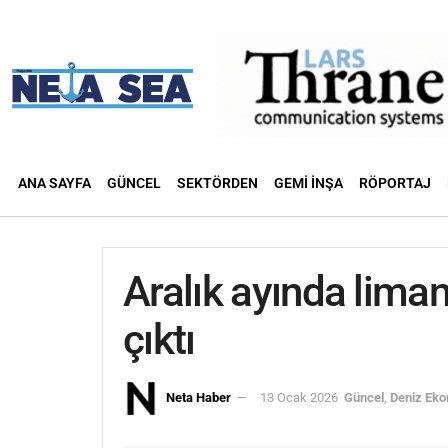
ANA SAYFA
GÜNCEL
SEKTÖRDEN
GEMI İNŞA
RÖPORTAJ
Aralık ayında lima
çıktı
Neta Haber
13 Ocak 2026
Güncel
,
Deniz Eko