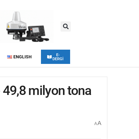
E-
ENGLISH
DERGİ
e 49,8 milyon tona
A
A