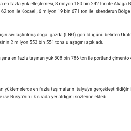
a en fazla yük elleçlemesi, 8 milyon 180 bin 242 ton ile Aliağa B
162 ton ile Kocaeli, 6 milyon 19 bin 671 ton ile İskenderun Bölge
tışın sıvılaştırılmış doğal gazda (LNG) görüldüğünü belirten Ura
inin 2 milyon 553 bin 551 tona ulaştığını açıkladı.
dışına en fazla taşınan yük 808 bin 786 ton ile portland çimento 
n yüklemelerde en fazla taşımaların İtalya’ya gerçekleştirildiğini,
 ise Rusya’nın ilk sırada yer aldığını sözlerine ekledi.