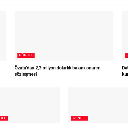
GÜNCEL
Özata’dan 2,3 milyon dolarlık bakım-onarım
Dat
sözleşmesi
ku
CEL
GÜNCEL