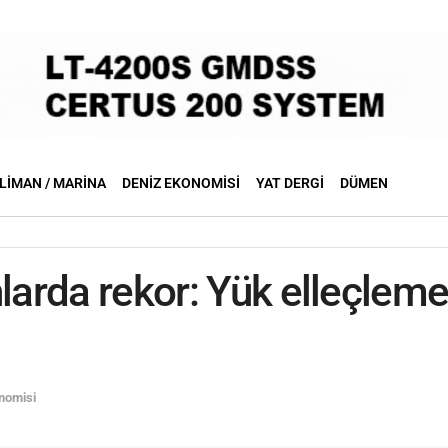
LIMAN / MARINA
DENIZ EKONOMISI
YAT DERGI
DÜMEN
nlarda rekor: Yük elleçlem
nomisi