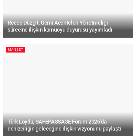
Recep Düzgit, Gemi Acenteleri Yönetmeliği
sürecine ilişkin kamuoyu duyurusu yayımladı
MANŞET
Türk Loydu, SAFEPASSAGE Forum 2026’da
denizciliğin geleceğine ilişkin vizyonunu paylaştı