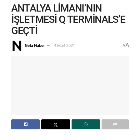
ANTALYA LİMANI’NIN
İŞLETMESİ Q TERMİNALS’E
GEÇTİ
A
Neta Haber
4 Mart 2021
A