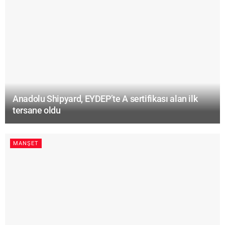
Anadolu Shipyard, EYDEP’te A sertifikası alan ilk
tersane oldu
MANŞET