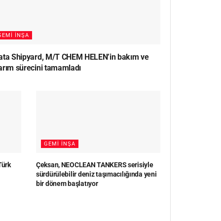
GEMI İNŞA
ata Shipyard, M/T CHEM HELEN’in bakım ve
arım sürecini tamamladı
GEMI İNŞA
Türk
Çeksan, NEOCLEAN TANKERS serisiyle
sürdürülebilir deniz taşımacılığında yeni
bir dönem başlatıyor