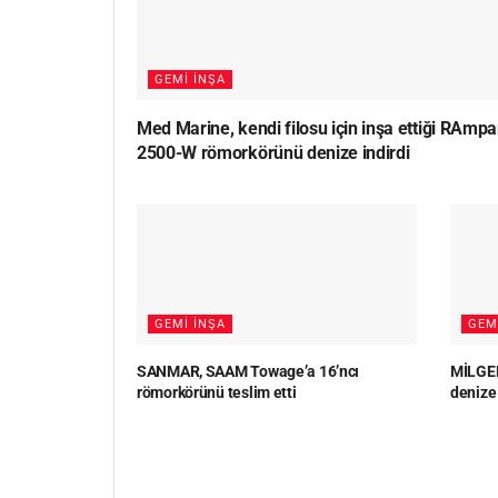
GEMI İNŞA
Med Marine, kendi filosu için inşa ettiği RAmpa
2500-W römorkörünü denize indirdi
GEMI İNŞA
GEM
SANMAR, SAAM Towage’a 16’ncı
MİLGEM
römorkörünü teslim etti
denize 