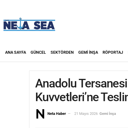
ANA SAYFA
GÜNCEL
SEKTÖRDEN
GEMI İNŞA
RÖPORTAJ
Anadolu Tersanesi 
Kuvvetleri’ne Tesli
Neta Haber
21 Mayıs 2026
Gemi İnşa