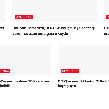
GEMI İNŞA
rts
Hat-San Tersanesi, BLRT Grupp için inşa edeceği
Öz
yüzer havuzun omurgasını koydu
on
I İNŞA
GEMI İNŞA
’in yeni fırkateyni TCG Karadeniz
DİTAŞ’ın yeni LR2 tankeri ‘T. Riva’ 
indirildi
bayrağı çekti