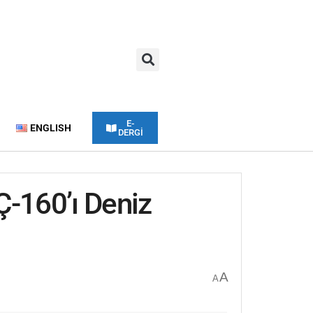
E-
ENGLISH
DERGİ
Ç-160’ı Deniz
A
A