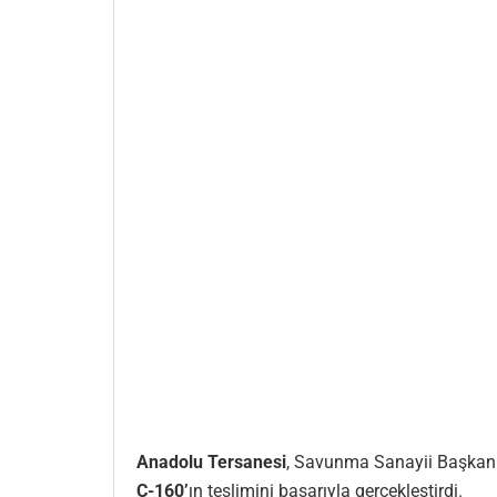
Anadolu Tersanesi
, Savunma Sanayii Başkanl
Ç-160’
ın teslimini başarıyla gerçekleştirdi.