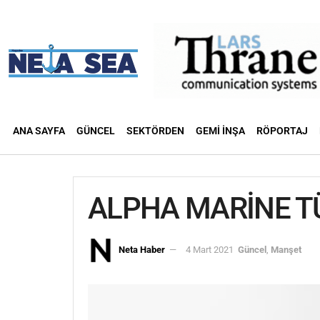
ANA SAYFA
GÜNCEL
SEKTÖRDEN
GEMI İNŞA
RÖPORTAJ
ALPHA MARİNE TÜ
Neta Haber
4 Mart 2021
Güncel
,
Manşet