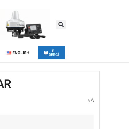
E-
ENGLISH
DERGİ
AR
A
A