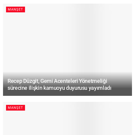
MANŞET
Recep Düzgit, Gemi Acenteleri Yönetmeliği
sürecine ilişkin kamuoyu duyurusu yayımladı
MANŞET