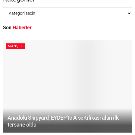
Son
Haberler
MANŞET
Anadolu Shipyard, EYDEP’te A sertifikası alan ilk
tersane oldu