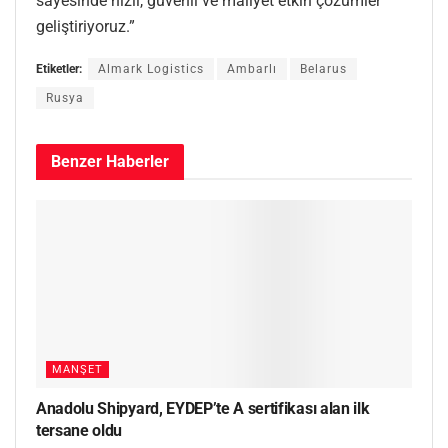
sayesinde hızlı, güvenli ve maliyet etkin çözümler
geliştiriyoruz.”
Etiketler:
Almark Logistics
Ambarlı
Belarus
Rusya
Benzer
Haberler
MANŞET
Anadolu Shipyard, EYDEP’te A sertifikası alan ilk
tersane oldu