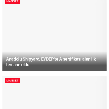
MANŞET
Anadolu Shipyard, EYDEP’te A sertifikası alan ilk
tersane oldu
MANŞET