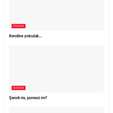
DÜMEN
Kendine yolculuk…
DÜMEN
Şanslı mı, şanssız mı?