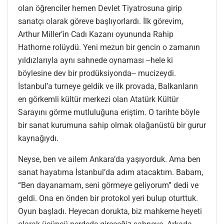
olan öğrenciler hemen Devlet Tiyatrosuna girip
sanatçı olarak göreve başlıyorlardı. İlk görevim,
Arthur Miller’in Cadı Kazanı oyununda Rahip
Hathorne rolüydü. Yeni mezun bir gencin o zamanın
yıldızlarıyla aynı sahnede oynaması ‒hele ki
böylesine dev bir prodüksiyonda‒ mucizeydi.
İstanbul’a turneye geldik ve ilk provada, Balkanların
en görkemli kültür merkezi olan Atatürk Kültür
Sarayını görme mutluluğuna eriştim. O tarihte böyle
bir sanat kurumuna sahip olmak olağanüstü bir gurur
kaynağıydı.
Neyse, ben ve ailem Ankara’da yaşıyorduk. Ama ben
sanat hayatıma İstanbul’da adım atacaktım. Babam,
“Ben dayanamam, seni görmeye geliyorum” dedi ve
geldi. Ona en önden bir protokol yeri bulup oturttuk.
Oyun başladı. Heyecan dorukta, biz mahkeme heyeti