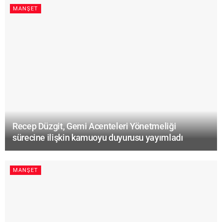
MANŞET
Recep Düzgit, Gemi Acenteleri Yönetmeliği
sürecine ilişkin kamuoyu duyurusu yayımladı
MANŞET