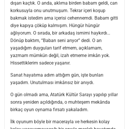
dışarı kaçtık. O anda, aklıma birden babam geldi, can
korkusuyla onu unutmuşum. Tekrar içeri koşup
bakmak istedim ama içerisi cehennemdi. Babam gitti
diye kapıya çöküp kalmışım. Hüngür hüngür
ağlıyorum. O sırada, bir arkadaş ismimi haykırdı…
Dönüp baktım, “Baban seni arıyor” dedi. O an
yaşadığım duyguları tarif etmem, açıklamam,
yazmam mümkün değil, izah etmeme imkân yok.
Hissettiklerim sadece yaşanır.
Sanat hayatıma adım attığım gün, işte bunları
yaşadım. Unutulması imkânsız bir anıydı.
O gün olmadı ama, Atatürk Kültür Sarayı yapılıp yıllar
sonra yeniden açıldığında, o muhteşem mekânda
birkaç oyun oynama fırsatı yakaladım.
İlk oyunum böyle bir macerayla ve herkesin kolay