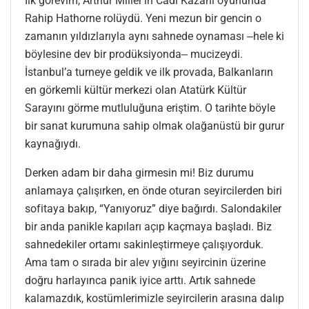
İlk görevim, Arthur Miller’in Cadı Kazanı oyununda
Rahip Hathorne rolüydü. Yeni mezun bir gencin o
zamanın yıldızlarıyla aynı sahnede oynaması ‒hele ki
böylesine dev bir prodüksiyonda‒ mucizeydi.
İstanbul’a turneye geldik ve ilk provada, Balkanların
en görkemli kültür merkezi olan Atatürk Kültür
Sarayını görme mutluluğuna eriştim. O tarihte böyle
bir sanat kurumuna sahip olmak olağanüstü bir gurur
kaynağıydı.
Derken adam bir daha girmesin mi! Biz durumu
anlamaya çalışırken, en önde oturan seyircilerden biri
sofitaya bakıp, “Yanıyoruz” diye bağırdı. Salondakiler
bir anda panikle kapıları açıp kaçmaya başladı. Biz
sahnedekiler ortamı sakinleştirmeye çalışıyorduk.
Ama tam o sırada bir alev yığını seyircinin üzerine
doğru harlayınca panik iyice arttı. Artık sahnede
kalamazdık, kostümlerimizle seyircilerin arasına dalıp