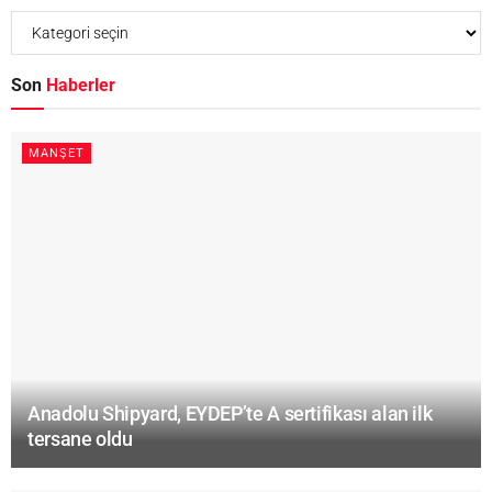
Son
Haberler
MANŞET
Anadolu Shipyard, EYDEP’te A sertifikası alan ilk
tersane oldu