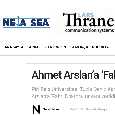
ANA SAYFA
GÜNCEL
SEKTÖRDEN
GEMI İNŞA
RÖPORTAJ
Ahmet Arslan’a ‘Fah
Piri Reis Üniversitesi Tuzla Deniz 
Arslan'a 'Fahri Doktora' unvanı ver
Neta Haber
4 Mart 2021
Güncel
,
Manşet