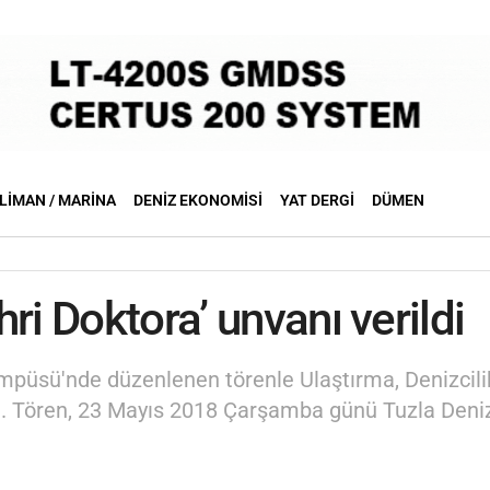
LIMAN / MARINA
DENIZ EKONOMISI
YAT DERGI
DÜMEN
ri Doktora’ unvanı verildi
Kampüsü'nde düzenlenen törenle Ulaştırma, Denizc
ildi. Tören, 23 Mayıs 2018 Çarşamba günü Tuzla Den