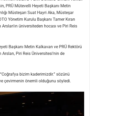
in, PRÜ Mütevelli Heyeti Başkanı Metin
nlığı Müsteşarı Suat Hayri Aka, Müsteşar
K DTO Yönetim Kurulu Başkanı Tamer Kıran
slan’ın üniversiteden hocası ve Piri Reis
 Heyeti Başkanı Metin Kalkavan ve PRÜ Rektörü
Arslan, Piri Reis Üniversitesi’nin de
n “Coğrafya bizim kaderimizdir.” sözünü
yiye çevirmenin önemli olduğunu söyledi.