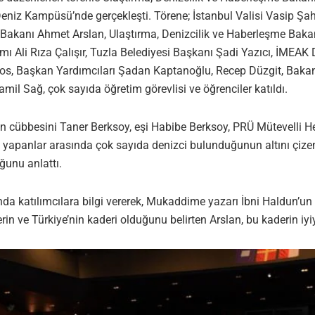
iz Kampüsü’nde gerçekleşti. Törene; İstanbul Valisi Vasip Şah
 Bakanı Ahmet Arslan, Ulaştırma, Denizcilik ve Haberleşme Baka
ı Ali Rıza Çalışır, Tuzla Belediyesi Başkanı Şadi Yazıcı, İMEA
, Başkan Yardımcıları Şadan Kaptanoğlu, Recep Düzgit, Bakan Ar
mil Sağ, çok sayıda öğretim görevlisi ve öğrenciler katıldı.
’ın cübbesini Taner Berksoy, eşi Habibe Berksoy, PRÜ Mütevelli
v yapanlar arasında çok sayıda denizci bulunduğunun altını çizen 
ğunu anlattı.
kında katılımcılara bilgi vererek, Mukaddime yazarı İbni Haldun’u
erin ve Türkiye’nin kaderi olduğunu belirten Arslan, bu kaderin i