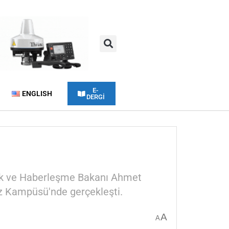
E-
ENGLISH
DERGİ
ilik ve Haberleşme Bakanı Ahmet
iz Kampüsü'nde gerçekleşti.
A
A