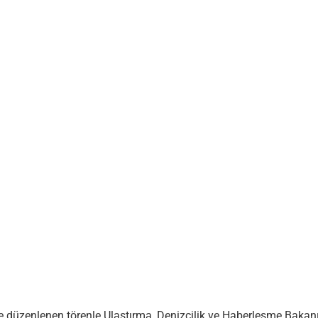
 düzenlenen törenle Ulaştırma, Denizcilik ve Haberleşme Bakanı 