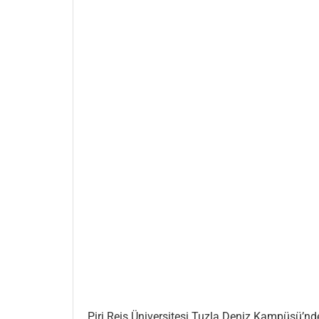
Piri Reis Üniversitesi Tuzla Deniz Kampüsü’nde