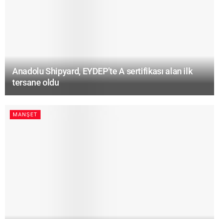
Anadolu Shipyard, EYDEP’te A sertifikası alan ilk
tersane oldu
MANŞET