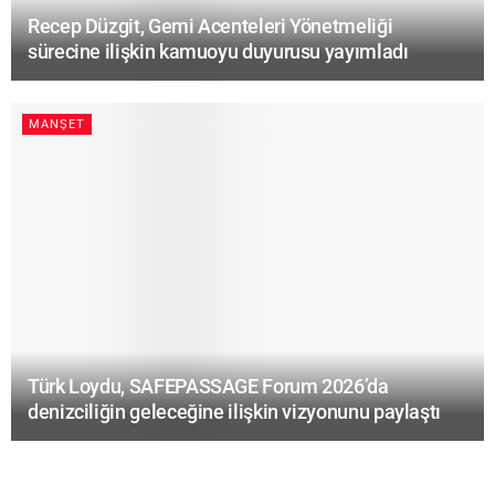
Recep Düzgit, Gemi Acenteleri Yönetmeliği
sürecine ilişkin kamuoyu duyurusu yayımladı
MANŞET
Türk Loydu, SAFEPASSAGE Forum 2026’da
denizciliğin geleceğine ilişkin vizyonunu paylaştı