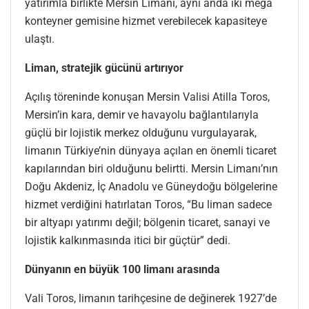
yatırımla birlikte Mersin Limanı, aynı anda iki mega
konteyner gemisine hizmet verebilecek kapasiteye
ulaştı.
Liman,
s
tratejik
g
ücünü
a
rtırıyor
Açılış töreninde konuşan Mersin Valisi Atilla Toros,
Mersin’in kara, demir ve havayolu bağlantılarıyla
güçlü bir lojistik merkez olduğunu vurgulayarak,
limanın Türkiye’nin dünyaya açılan en önemli ticaret
kapılarından biri olduğunu belirtti. Mersin Limanı’nın
Doğu Akdeniz, İç Anadolu ve Güneydoğu bölgelerine
hizmet verdiğini hatırlatan Toros, “Bu liman sadece
bir altyapı yatırımı değil; bölgenin ticaret, sanayi ve
lojistik kalkınmasında itici bir güçtür” dedi.
Dünyanın
e
n
b
üyük 100
l
imanı
a
rasında
Vali Toros, limanın tarihçesine de değinerek 1927’de