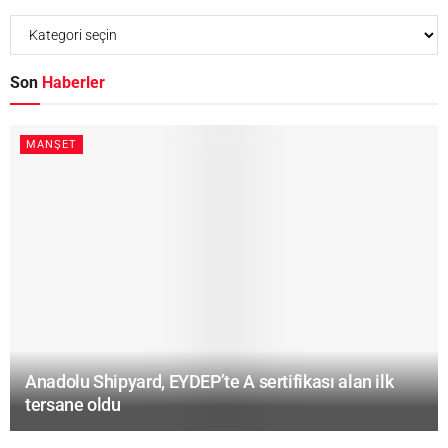
Son
Haberler
MANŞET
Anadolu Shipyard, EYDEP’te A sertifikası alan ilk
tersane oldu