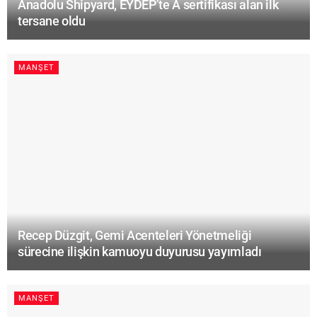
Anadolu Shipyard, EYDEP’te A sertifikası alan ilk
tersane oldu
MANŞET
Recep Düzgit, Gemi Acenteleri Yönetmeliği
sürecine ilişkin kamuoyu duyurusu yayımladı
MANŞET