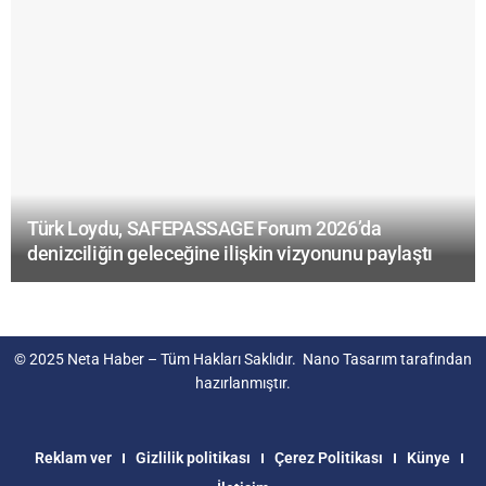
Türk Loydu, SAFEPASSAGE Forum 2026’da
denizciliğin geleceğine ilişkin vizyonunu paylaştı
© 2025
Neta Haber
– Tüm Hakları Saklıdır.
Nano Tasarım
tarafından
hazırlanmıştır.
Reklam ver
Gizlilik politikası
Çerez Politikası
Künye