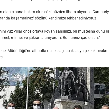
m olan cihana hakim olur’ sözünüzden ilham alıyoruz. Cumhuriyet
manda başarmalıyız’ sözünü kendimize rehber ediniyoruz.
emini yüz yıllar önce ortaya koyan şahsınızı, bu müstesna günü
rahmet, minnet ve şükranla anıyorum. Ruhlarınız şad olsun.”
Genel Müdürlüğü’ne ait botla denize açılacak, suya çelenk bırakm
tı.