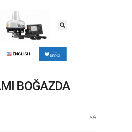
E-
ENGLISH
DERGİ
AMI BOĞAZDA
A
A