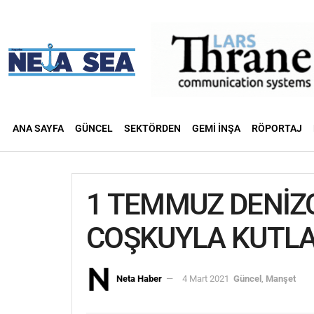
ANA SAYFA
GÜNCEL
SEKTÖRDEN
GEMI İNŞA
RÖPORTAJ
1 TEMMUZ DENİZ
COŞKUYLA KUTLA
Neta Haber
4 Mart 2021
Güncel
,
Manşet