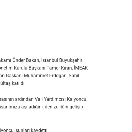
.
makamı Önder Bakan, İstanbul Büyükşehir
Yönetim Kurulu Başkanı Tamer Kıran, İMEAK
Liman Başkanı Muhammet Erdoğan, Sahil
taş katıldı.
masının ardından Vali Yardımcısı Kalyoncu,
anımıza aşıladığını, denizciliğin gelişip
yoncu, şunları kaydetti: