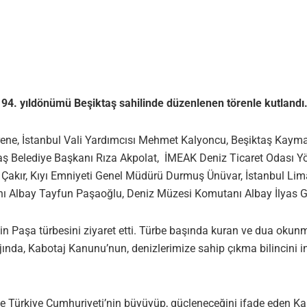
94. yıldönümü Beşiktaş sahilinde düzenlenen törenle kutlandı
örene, İstanbul Vali Yardımcısı Mehmet Kalyoncu, Beşiktaş Kay
taş Belediye Başkanı Rıza Akpolat, İMEAK Deniz Ticaret Odası 
ki Çakır, Kıyı Emniyeti Genel Müdürü Durmuş Ünüvar, İstanbul 
 Albay Tayfun Paşaoğlu, Deniz Müzesi Komutanı Albay İlyas Gül
in Paşa türbesini ziyaret etti. Türbe başında kuran ve dua okun
ında, Kabotaj Kanunu’nun, denizlerimize sahip çıkma bilincini ins
e Türkiye Cumhuriyeti’nin büyüyüp, güçleneceğini ifade eden Kal