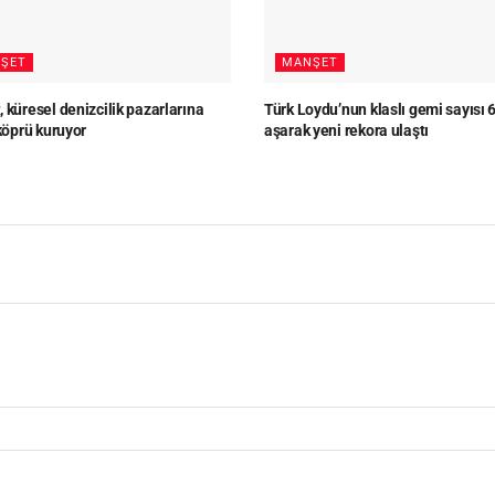
ŞET
MANŞET
 küresel denizcilik pazarlarına
Türk Loydu’nun klaslı gemi sayısı 
 köprü kuruyor
aşarak yeni rekora ulaştı