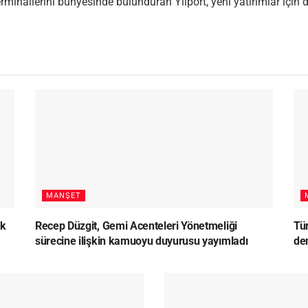
minallerini bünyesinde bulunduran Yılport, yeni yatırımlar için de
MANŞET
lk
Recep Düzgit, Gemi Acenteleri Yönetmeliği
Tü
sürecine ilişkin kamuoyu duyurusu yayımladı
den