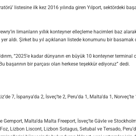
rü’ listesine ilk kez 2016 yılında giren Yılport, sektördeki başar
ewry’in limanların yıllık konteyner elleçleme hacimleri baz alarak
da yer aldı. Şirket bu yıl açıklanan listede konumunu bir basamak 
ıldırım, “2025’e kadar dünyanın en büyük 10 konteyner terminal 
 başarının bir parçası olan herkese teşekkür ediyoruz” dedi.
kiz’de 7, İspanya’da 2, İsveç’te 2, Peru’da 1, Malta’da 1, Norveç’t
ve Gemport, Malta’da Malta Freeport, İsveç’te Gävle ve Stockhol
Da Foz, Lizbon Liscont, Lizbon Sotagus, Setubal ve Tersado, Peru’