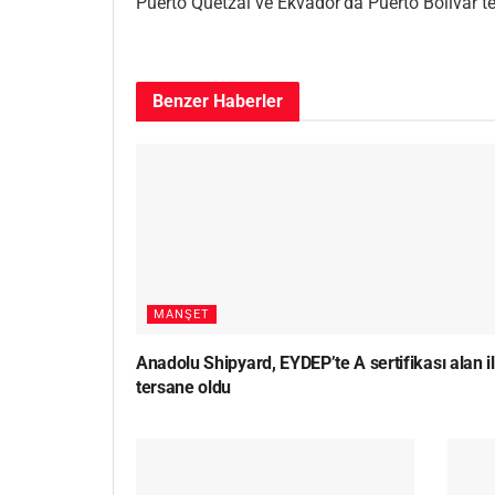
Puerto Quetzal ve Ekvador’da Puerto Bolivar ter
Benzer
Haberler
MANŞET
Anadolu Shipyard, EYDEP’te A sertifikası alan i
tersane oldu