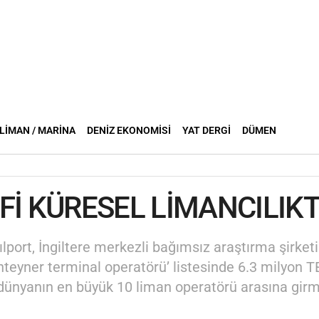
LIMAN / MARINA
DENIZ EKONOMISI
YAT DERGI
DÜMEN
Fİ KÜRESEL LİMANCILIKT
ılport, İngiltere merkezli bağımsız araştırma şirket
teyner terminal operatörü’ listesinde 6.3 milyon TE
r dünyanın en büyük 10 liman operatörü arasına gir