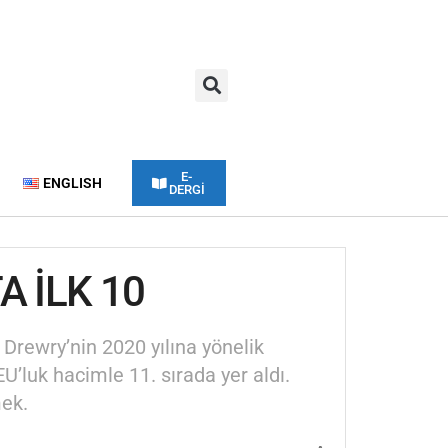
E-
ENGLISH
DERGİ
A İLK 10
i Drewry’nin 2020 yılına yönelik
U’luk hacimle 11. sırada yer aldı.
mek.