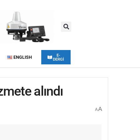
E-
ENGLISH
DERGİ
zmete alındı
A
A