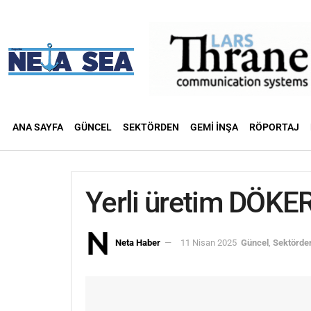
ANA SAYFA
GÜNCEL
SEKTÖRDEN
GEMI İNŞA
RÖPORTAJ
Yerli üretim DÖKER
Neta Haber
11 Nisan 2025
Güncel
,
Sektörde