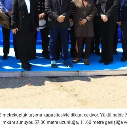
0 metreküplük taşıma kapasitesiyle dikkat çekiyor. Yüklü halde 7.
 imkânı sunuyor. 57.30 metre uzunluğa, 11.60 metre genişliğe v