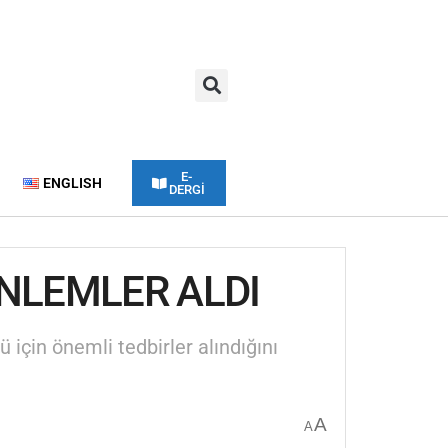
E-
ENGLISH
DERGİ
ÖNLEMLER ALDI
için önemli tedbirler alındığını
A
A