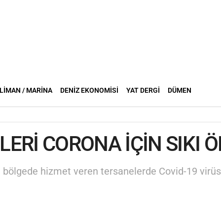
LIMAN / MARINA
DENIZ EKONOMISI
YAT DERGI
DÜMEN
ERİ CORONA İÇİN SIKI 
 bölgede hizmet veren tersanelerde Covid-19 virüsü 