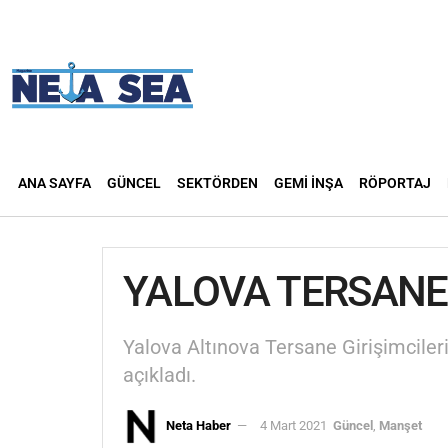
ANA SAYFA
GÜNCEL
SEKTÖRDEN
GEMI İNŞA
RÖPORTAJ
YALOVA TERSANEL
Yalova Altınova Tersane Girişimcileri
açıkladı.
Neta Haber
4 Mart 2021
Güncel
,
Manşet