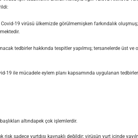
ldi:
a Covid-19 virüsü ülkemizde görülmemişken farkındalık oluşmuş;
tmektedir.
nacak tedbirler hakkında tespitler yapılmış; tersanelerde üst ve or
vid-19 ile mücadele eylem planı kapsamında uygulanan tedbirler
şlıkları altındapek çok işlemlerdir.
k risk sadece yurtdışı kaynaklı değildir; virüsün yurt içinde yayı