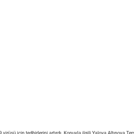
virüsü için tedbirlerini artırdı. Konuyla ilgili Yalova Altınova T