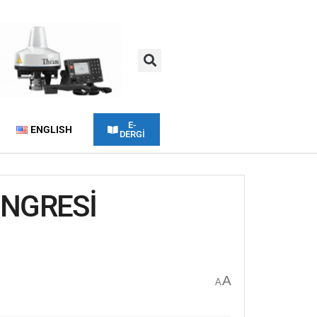
E-
ENGLISH
DERGİ
ONGRESİ
A
A