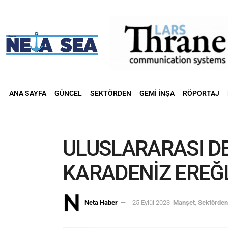
ANA SAYFA
GÜNCEL
SEKTÖRDEN
GEMI İNŞA
RÖPORTAJ
ULUSLARARASI DE
KARADENİZ EREĞL
Neta Haber
25 Eylül 2023
Manşet
,
Sektörden