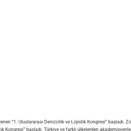
enen “1. Uluslararası Denizcilik ve Lojistik Kongresi” başladı. Z
stik Kongresi” başladı. Türkiye ve farklı ülkelerden akademisyenl