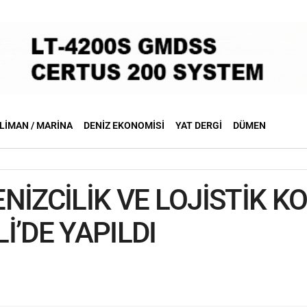
LIMAN / MARINA
DENIZ EKONOMISI
YAT DERGI
DÜMEN
NİZCİLİK VE LOJİSTİK K
İ’DE YAPILDI